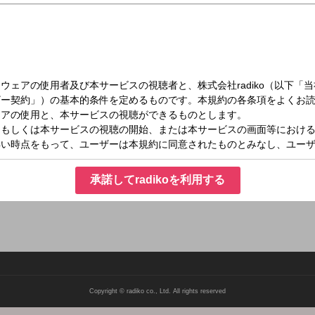
木）07:37～07:42
ってらっしゃい
明るい時、ちょっと暗い時、そんなあなたの朝に『いってらっしゃい』の言葉を届
でありますように… メールアドレス：
承諾してradikoを利用する
Copyright © radiko co., Ltd. All rights reserved