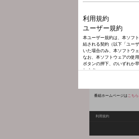
放送局
放送時間
2026年6月4日（
番組名
羽田美智子のい
晴れの日や雨の日、気分が
あなたの朝がいつもイイ朝
hada@1242.com
番組ホームページは
こちら
利用規約