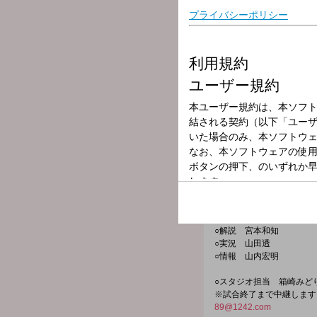
放送局
放送時間
2026年6月4日（
番組名
ショウアップナ
クイズトリプルチャンスは
今シーズンは放送開始60
ない、プロ野球情報や企画
巨人×オリックス 3回戦
○解説 宮本和知
○実況 山田透
○情報 山内宏明
○スタジオ担当 箱崎みど
※試合終了まで中継します
89@1242.com