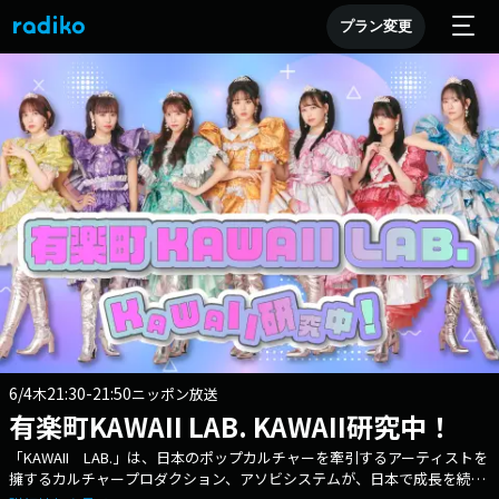
プラン変更
6/4
21:30-21:50
木
ニッポン放送
有楽町KAWAII LAB. KAWAII研究中！
「KAWAII LAB.」は、日本のポップカルチャーを牽引するアーティストを
擁するカルチャープロダクション、アソビシステムが、日本で成長を続け