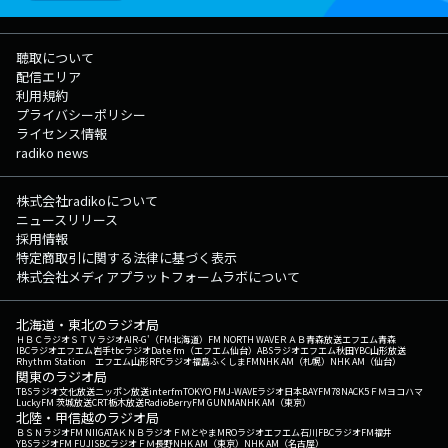
聴取について
配信エリア
利用規約
プライバシーポリシー
ライセンス情報
radiko news
株式会社radikoについて
ニュースリリース
採用情報
特定商取引に関する法律に基づく表示
株式会社メディアプラットフォームラボについて
北海道・東北のラジオ局
ＨＢＣラジオ
ＳＴＶラジオ
AIR-G'（FM北海道）
FM NORTH WAVE
ＲＡＢ青森放送
エフエム青森
IBCラジオ
エフエム岩手
tbcラジオ
Date fm（エフエム仙台）
ABSラジオ
エフエム秋田
YBC山形放送
Rhythm Station エフエム山形
RFCラジオ福島
ふくしまFM
NHK AM（札幌）
NHK AM（仙台）
関東のラジオ局
TBSラジオ
文化放送
ニッポン放送
interfm
TOKYO FM
J-WAVE
ラジオ日本
BAYFM78
NACK5
ＦＭヨコハマ
LuckyFM 茨城放送
CRT栃木放送
RadioBerry
FM GUNMA
NHK AM（東京）
北陸・甲信越のラジオ局
ＢＳＮラジオ
FM NIIGATA
ＫＮＢラジオ
ＦＭとやま
MROラジオ
エフエム石川
FBCラジオ
FM福井
YBSラジオ
FM FUJI
SBCラジオ
ＦＭ長野
NHK AM（東京）
NHK AM（名古屋）