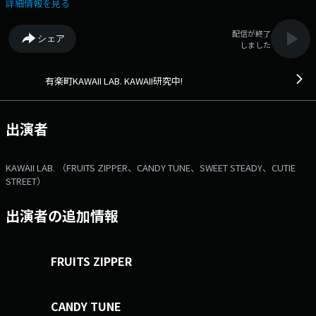
てきたアイドル文化を世界に向けて発信する「FRUITS ZIPPER」、
詳細情報を見る
「CANDY TUNE」、「SWEET STEADY」、「CUTIE STREET」の4組による
アイドルプロジェクト。 『有楽町KAWAII LAB. KAWAII研究中！』で
配信が終了
シェア
は、FRUITS ZIPPERのメンバーをメインMCに、KAWAII LAB.の妹グループ
しました
であるCANDY TUNE、SWEET STEADY、CUTIE STREETのメンバーを助手
に迎え、ラジオを通して可愛いとはなんなのかを研究していきます！メー
ルアドレス： kawaii@1242.com 番組ホームページはこちら
有楽町KAWAII LAB. KAWAII研究中!
twitterハッシュタグは「#有楽町かわいい」twitterアカウントは
「@fz_radio」
出演者
KAWAII LAB. （FRUITS ZIPPER、CANDY TUNE、SWEET STEADY、CUTIE
STREET）
出演者の追加情報
FRUITS ZIPPER
CANDY TUNE