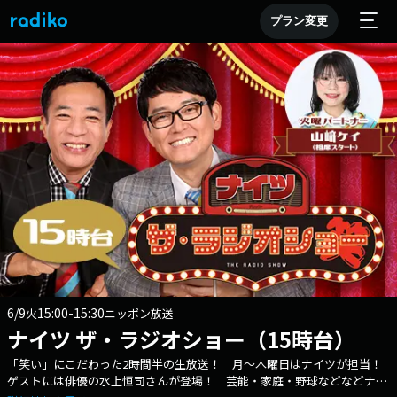
プラン変更
6/9
15:00-15:30
火
ニッポン放送
ナイツ ザ・ラジオショー（15時台）
「笑い」にこだわった2時間半の生放送！ 月～木曜日はナイツが担当！
ゲストには俳優の水上恒司さんが登場！ 芸能・家庭・野球などなどナイ