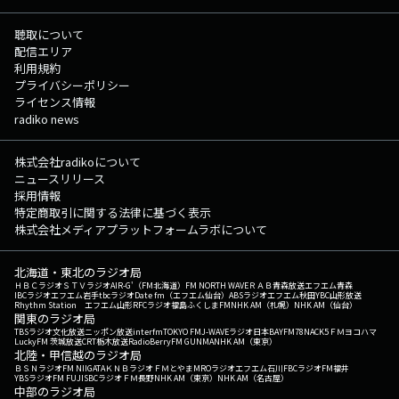
聴取について
配信エリア
利用規約
プライバシーポリシー
ライセンス情報
radiko news
株式会社radikoについて
ニュースリリース
採用情報
特定商取引に関する法律に基づく表示
株式会社メディアプラットフォームラボについて
北海道・東北のラジオ局
ＨＢＣラジオ
ＳＴＶラジオ
AIR-G'（FM北海道）
FM NORTH WAVE
ＲＡＢ青森放送
エフエム青森
IBCラジオ
エフエム岩手
tbcラジオ
Date fm（エフエム仙台）
ABSラジオ
エフエム秋田
YBC山形放送
Rhythm Station エフエム山形
RFCラジオ福島
ふくしまFM
NHK AM（札幌）
NHK AM（仙台）
関東のラジオ局
TBSラジオ
文化放送
ニッポン放送
interfm
TOKYO FM
J-WAVE
ラジオ日本
BAYFM78
NACK5
ＦＭヨコハマ
LuckyFM 茨城放送
CRT栃木放送
RadioBerry
FM GUNMA
NHK AM（東京）
北陸・甲信越のラジオ局
ＢＳＮラジオ
FM NIIGATA
ＫＮＢラジオ
ＦＭとやま
MROラジオ
エフエム石川
FBCラジオ
FM福井
YBSラジオ
FM FUJI
SBCラジオ
ＦＭ長野
NHK AM（東京）
NHK AM（名古屋）
中部のラジオ局