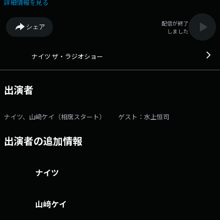
ツのトークと、「笑い」にこだわったネタコーナーをお届けします！ X
詳細情報を見る
アカウントは @The_RadioShow ▼13:00～：OPからたっぷりトーク
をお届け！ ▼13:35頃：三日月マンハッタン仲嶺のお笑いクイズ
配信が終了
シェア
▼14:00～：ゲストと一緒に笑いをお届けする「ザ・ゲストショー」をお
しました
届け。今日は俳優の水上恒司さんが登場！ ▼14:40頃：リスナーの様々
なキッカケを教えてもらう「あなたのきっかけ教えてもらいまショ
ー！」 ▼15:05頃：曜日替わりのパートナーにスポットを当てたコー
ナイツ ザ・ラジオショー
ナーをお届け。火曜日は「山﨑ケイ 男と女のアレコレ プレミア
ム」 「ザ・ラジオショー」“笑い”にこだわってお届けします！ パー
ソナリティは月曜～木曜はナイツ、パートナーには平野ノラ(月)、相席ス
出演者
タート山﨑ケイ(火)、メイプル超合金安藤なつ(水)、ハリセンボン箕輪はる
か(木)が登場！ さらに金曜日は中川家、パートナーはニッポン放送アナ
ウンサー東島衣里が担当！ そして土曜日のザ・ラジオショー サタデーは
ナイツ、山﨑ケイ（相席スタート） ゲスト：水上恒司
サンドウィッチマン！メールアドレス： rs@1242.com 番組ホーム
ページはこちら twitterハッシュタグは「#ナイツラジオショー」
出演者の追加情報
twitterアカウントは「@The_RadioShow」
ナイツ
山﨑ケイ