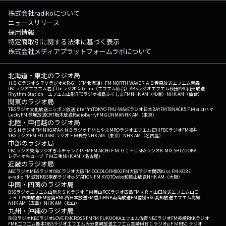
株式会社radikoについて
ニュースリリース
採用情報
特定商取引に関する法律に基づく表示
株式会社メディアプラットフォームラボについて
北海道・東北のラジオ局
ＨＢＣラジオ
ＳＴＶラジオ
AIR-G'（FM北海道）
FM NORTH WAVE
ＲＡＢ青森放送
エフエム青森
IBCラジオ
エフエム岩手
tbcラジオ
Date fm（エフエム仙台）
ABSラジオ
エフエム秋田
YBC山形放送
Rhythm Station エフエム山形
RFCラジオ福島
ふくしまFM
NHK AM（札幌）
NHK AM（仙台）
関東のラジオ局
TBSラジオ
文化放送
ニッポン放送
interfm
TOKYO FM
J-WAVE
ラジオ日本
BAYFM78
NACK5
ＦＭヨコハマ
LuckyFM 茨城放送
CRT栃木放送
RadioBerry
FM GUNMA
NHK AM（東京）
北陸・甲信越のラジオ局
ＢＳＮラジオ
FM NIIGATA
ＫＮＢラジオ
ＦＭとやま
MROラジオ
エフエム石川
FBCラジオ
FM福井
YBSラジオ
FM FUJI
SBCラジオ
ＦＭ長野
NHK AM（東京）
NHK AM（名古屋）
中部のラジオ局
CBCラジオ
東海ラジオ
ぎふチャン
ZIP-FM
FM AICHI
ＦＭ ＧＩＦＵ
SBSラジオ
K-MIX SHIZUOKA
レディオキューブ ＦＭ三重
NHK AM（名古屋）
近畿のラジオ局
ABCラジオ
MBSラジオ
OBCラジオ大阪
FM COCOLO
FM802
FM大阪
ラジオ関西
Kiss FM KOBE
e-radio FM滋賀
KBS京都ラジオ
α-STATION FM KYOTO
wbs和歌山放送
NHK AM（大阪）
中国・四国のラジオ局
BSSラジオ
エフエム山陰
ＲＳＫラジオ
ＦＭ岡山
RCCラジオ
広島FM
ＫＲＹ山口放送
エフエム山口
ＪＲＴ四国放送
FM徳島
RNC西日本放送
FM香川
RNB南海放送
FM愛媛
RKC高知放送
エフエム高知
NHK AM（広島）
NHK AM（松山）
九州・沖縄のラジオ局
RKBラジオ
KBCラジオ
LOVE FM
CROSS FM
FM FUKUOKA
エフエム佐賀
NBCラジオ
FM長崎
RKKラジオ
FMKエフエム熊本
OBSラジオ
エフエム大分
宮崎放送
エフエム宮崎
ＭＢＣラジオ
μＦＭ
RBCiラジオ