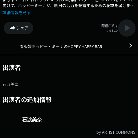
向けて、ホッピーミーナが、明日の活力を充電するための秘訣を届けま
す。メールアドレス： hoppy@1242.com 番組ホームページはこちら
詳細情報を見る
配信が終了
シェア
しました
看板娘ホッピー・ミーナのHOPPY HAPPY BAR
出演者
石渡美奈
出演者の追加情報
石渡美奈
by ARTIST COMMONS