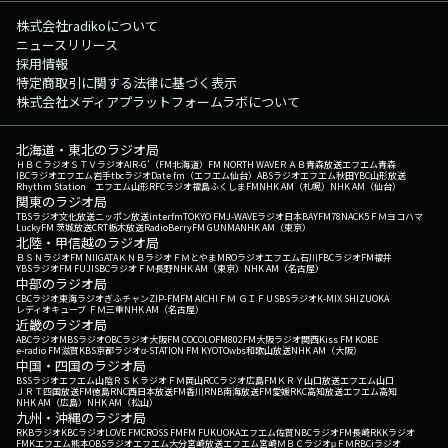
株式会社radikoについて
ニュースリリース
採用情報
特定商取引に関する法律に基づく表示
株式会社メディアプラットフォームラボについて
北海道・東北のラジオ局
ＨＢＣラジオ
ＳＴＶラジオ
AIR-G'（FM北海道）
FM NORTH WAVE
ＲＡＢ青森放送
エフエム青森
IBCラジオ
エフエム岩手
tbcラジオ
Date fm（エフエム仙台）
ABSラジオ
エフエム秋田
YBC山形放送
Rhythm Station エフエム山形
RFCラジオ福島
ふくしまFM
NHK AM（札幌）
NHK AM（仙台）
関東のラジオ局
TBSラジオ
文化放送
ニッポン放送
interfm
TOKYO FM
J-WAVE
ラジオ日本
BAYFM78
NACK5
ＦＭヨコハマ
LuckyFM 茨城放送
CRT栃木放送
RadioBerry
FM GUNMA
NHK AM（東京）
北陸・甲信越のラジオ局
ＢＳＮラジオ
FM NIIGATA
ＫＮＢラジオ
ＦＭとやま
MROラジオ
エフエム石川
FBCラジオ
FM福井
YBSラジオ
FM FUJI
SBCラジオ
ＦＭ長野
NHK AM（東京）
NHK AM（名古屋）
中部のラジオ局
CBCラジオ
東海ラジオ
ぎふチャン
ZIP-FM
FM AICHI
ＦＭ ＧＩＦＵ
SBSラジオ
K-MIX SHIZUOKA
レディオキューブ ＦＭ三重
NHK AM（名古屋）
近畿のラジオ局
ABCラジオ
MBSラジオ
OBCラジオ大阪
FM COCOLO
FM802
FM大阪
ラジオ関西
Kiss FM KOBE
e-radio FM滋賀
KBS京都ラジオ
α-STATION FM KYOTO
wbs和歌山放送
NHK AM（大阪）
中国・四国のラジオ局
BSSラジオ
エフエム山陰
ＲＳＫラジオ
ＦＭ岡山
RCCラジオ
広島FM
ＫＲＹ山口放送
エフエム山口
ＪＲＴ四国放送
FM徳島
RNC西日本放送
FM香川
RNB南海放送
FM愛媛
RKC高知放送
エフエム高知
NHK AM（広島）
NHK AM（松山）
九州・沖縄のラジオ局
RKBラジオ
KBCラジオ
LOVE FM
CROSS FM
FM FUKUOKA
エフエム佐賀
NBCラジオ
FM長崎
RKKラジオ
FMKエフエム熊本
OBSラジオ
エフエム大分
宮崎放送
エフエム宮崎
ＭＢＣラジオ
μＦＭ
RBCiラジオ