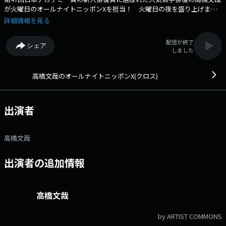
が火曜日のオールナイトニッポンXを担当！ 火曜日の夜を盛り上げま
す！メールアドレス： fumiya@allnightnippon.com 番組ホームペー
詳細情報を見る
ジはこちら twitterハッシュタグは「#高橋文哉ANNX」twitterアカウ
ントは「@fumiya_annx」
配信が終了
シェア
しました
高橋文哉のオールナイトニッポンX(クロス)
出演者
高橋文哉
出演者の追加情報
高橋文哉
by ARTIST COMMONS