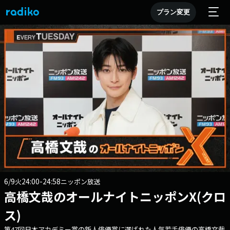
プラン変更
6/9
24:00-24:58
火
ニッポン放送
高橋文哉のオールナイトニッポンX(クロ
ス)
第47回日本アカデミー賞の新人俳優賞に選ばれた人気若手俳優の高橋文哉