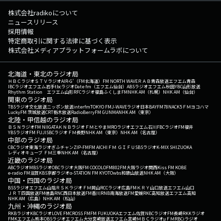
株式会社radikoについて
ニュースリリース
採用情報
特定商取引に関する法律に基づく表示
株式会社メディアプラットフォームラボについて
北海道・東北のラジオ局
ＨＢＣラジオ
ＳＴＶラジオ
AIR-G'（FM北海道）
FM NORTH WAVE
ＲＡＢ青森放送
エフエム青森
IBCラジオ
エフエム岩手
tbcラジオ
Date fm（エフエム仙台）
ABSラジオ
エフエム秋田
YBC山形放送
Rhythm Station エフエム山形
RFCラジオ福島
ふくしまFM
NHK AM（札幌）
NHK AM（仙台）
関東のラジオ局
TBSラジオ
文化放送
ニッポン放送
interfm
TOKYO FM
J-WAVE
ラジオ日本
BAYFM78
NACK5
ＦＭヨコハマ
LuckyFM 茨城放送
CRT栃木放送
RadioBerry
FM GUNMA
NHK AM（東京）
北陸・甲信越のラジオ局
ＢＳＮラジオ
FM NIIGATA
ＫＮＢラジオ
ＦＭとやま
MROラジオ
エフエム石川
FBCラジオ
FM福井
YBSラジオ
FM FUJI
SBCラジオ
ＦＭ長野
NHK AM（東京）
NHK AM（名古屋）
中部のラジオ局
CBCラジオ
東海ラジオ
ぎふチャン
ZIP-FM
FM AICHI
ＦＭ ＧＩＦＵ
SBSラジオ
K-MIX SHIZUOKA
レディオキューブ ＦＭ三重
NHK AM（名古屋）
近畿のラジオ局
ABCラジオ
MBSラジオ
OBCラジオ大阪
FM COCOLO
FM802
FM大阪
ラジオ関西
Kiss FM KOBE
e-radio FM滋賀
KBS京都ラジオ
α-STATION FM KYOTO
wbs和歌山放送
NHK AM（大阪）
中国・四国のラジオ局
BSSラジオ
エフエム山陰
ＲＳＫラジオ
ＦＭ岡山
RCCラジオ
広島FM
ＫＲＹ山口放送
エフエム山口
ＪＲＴ四国放送
FM徳島
RNC西日本放送
FM香川
RNB南海放送
FM愛媛
RKC高知放送
エフエム高知
NHK AM（広島）
NHK AM（松山）
九州・沖縄のラジオ局
RKBラジオ
KBCラジオ
LOVE FM
CROSS FM
FM FUKUOKA
エフエム佐賀
NBCラジオ
FM長崎
RKKラジオ
FMKエフエム熊本
OBSラジオ
エフエム大分
宮崎放送
エフエム宮崎
ＭＢＣラジオ
μＦＭ
RBCiラジオ