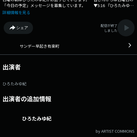
「今日の予定」メッセージを募集しています。 ▼5:16 『ひろたみゆ紀
のサンデー早起キネマ』 最新の映画情報をお届け！映画観賞券のプレゼ
詳細情報を見る
ントもあります。 ▼5:30 『中山秀征の有楽町で逢いまSHOW』 ▼6:00
『君の名は大作戦』 お聴きのあなたの＜下のお名前＞がプレゼントの応
配信が終了
シェア
募資格になります。 ▼6:04 『週刊 なるほど！ニッポン』 ▼6:15 『お
しました
はよう！ニッポン全国消防団』 ▼6:25 『ウィークエンド・ケアタイム
「ひだまりハウス」～うつ病・認知症について語ろう～』 「番組審議
会便り（月1回）」メールアドレス： sunday@1242.com 番組ホーム
サンデー早起き有楽町
ページはこちら twitterハッシュタグは「#サンデー早起き有楽町」
出演者
ひろたみゆ紀
出演者の追加情報
ひろたみゆ紀
by ARTIST COMMONS