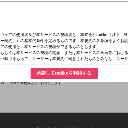
（日）21:40～22:00
ｐｒｅｓｅｎｔｓ藤岡弘、家族で語ろう！
承諾してradikoを利用する
ラーラジオ。
マに、長女の天翔愛と共にお送りします。