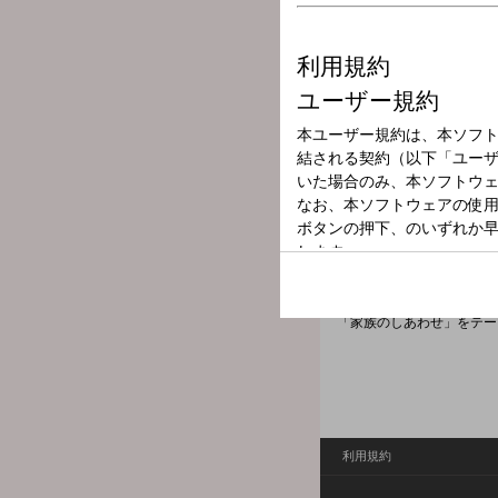
放送局
放送時間
2026年6月14日
番組名
保険クリニック
【番組概要】
藤岡弘、自身初の冠レギュ
「家族のしあわせ」をテー
利用規約