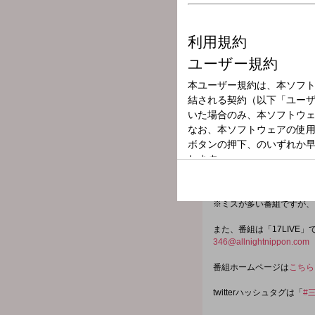
放送局
放送時間
2026年7月3日（
番組名
三四郎のオールナ
大ブレイク中のお笑いコン
おもしろナイトにカモン！
みんなでワイワイ騒ごうぜ
※ミスが多い番組ですが、
また、番組は「17LIV
346@allnightnippon.com
番組ホームページは
こちら
twitterハッシュタグは「
#