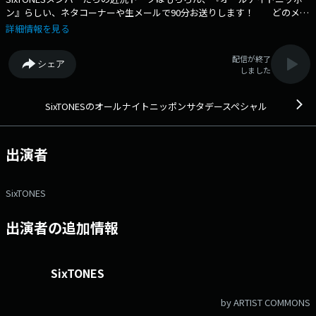
ン』らしい、ネタコーナーや生メールで90分お送りします！ どのメン
バーが登場するかは放送までのお楽しみです！ ★☆★☆★ 生放送
詳細情報を見る
中メール待っています！ st@allnightnippon.com 番組公式X
@SixTONESANNSat ハッシュタグ #SixTONESANN ★☆★☆★メー
配信が終了
シェア
ルアドレス： st@allnightnippon.com 番組ホームページはこち
しました
ら twitterハッシュタグは「#SixTONESANN」twitterアカウントは
「@SixTONESANNSat」
SixTONESのオールナイトニッポンサタデースペシャル
出演者
SixTONES
出演者の追加情報
SixTONES
by ARTIST COMMONS