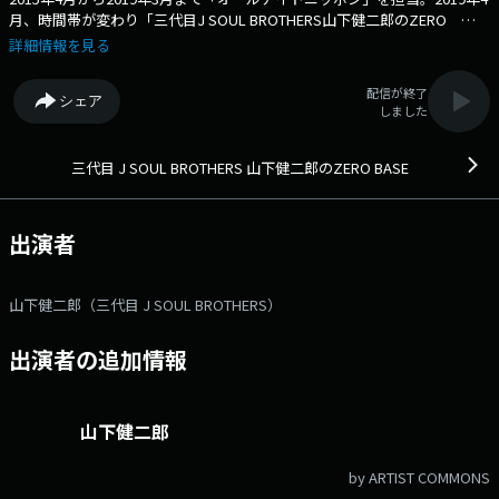
月、時間帯が変わり「三代目J SOUL BROTHERS山下健二郎のZERO
BASE」として番組スタート。 三代目としての活動についてはもちろ
詳細情報を見る
ん、山下健二郎本人が持つ多彩な趣味についても熱く語る番組。その他に
も様々なジャンルのゲストを番組にお招きしてお話を伺うことも。メール
配信が終了
シェア
アドレス： yk@allnightnippon.com 番組ホームページはこちら
しました
twitterハッシュタグは「#ken_zb」twitterアカウントは「@3jsbykzb」
三代目 J SOUL BROTHERS 山下健二郎のZERO BASE
出演者
山下健二郎（三代目 J SOUL BROTHERS）
出演者の追加情報
山下健二郎
by ARTIST COMMONS