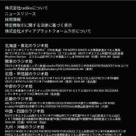
株式会社radikoについて
ニュースリリース
採用情報
特定商取引に関する法律に基づく表示
株式会社メディアプラットフォームラボについて
北海道・東北のラジオ局
ＨＢＣラジオ
ＳＴＶラジオ
AIR-G'（FM北海道）
FM NORTH WAVE
ＲＡＢ青森放送
エフエム青森
IBCラジオ
エフエム岩手
tbcラジオ
Date fm（エフエム仙台）
ABSラジオ
エフエム秋田
YBC山形放送
Rhythm Station エフエム山形
RFCラジオ福島
ふくしまFM
NHK AM（札幌）
NHK AM（仙台）
関東のラジオ局
TBSラジオ
文化放送
ニッポン放送
interfm
TOKYO FM
J-WAVE
ラジオ日本
BAYFM78
NACK5
ＦＭヨコハマ
LuckyFM 茨城放送
CRT栃木放送
RadioBerry
FM GUNMA
NHK AM（東京）
北陸・甲信越のラジオ局
ＢＳＮラジオ
FM NIIGATA
ＫＮＢラジオ
ＦＭとやま
MROラジオ
エフエム石川
FBCラジオ
FM福井
YBSラジオ
FM FUJI
SBCラジオ
ＦＭ長野
NHK AM（東京）
NHK AM（名古屋）
中部のラジオ局
CBCラジオ
東海ラジオ
ぎふチャン
ZIP-FM
FM AICHI
ＦＭ ＧＩＦＵ
SBSラジオ
K-MIX SHIZUOKA
レディオキューブ ＦＭ三重
NHK AM（名古屋）
近畿のラジオ局
ABCラジオ
MBSラジオ
OBCラジオ大阪
FM COCOLO
FM802
FM大阪
ラジオ関西
Kiss FM KOBE
e-radio FM滋賀
KBS京都ラジオ
α-STATION FM KYOTO
wbs和歌山放送
NHK AM（大阪）
中国・四国のラジオ局
BSSラジオ
エフエム山陰
ＲＳＫラジオ
ＦＭ岡山
RCCラジオ
広島FM
ＫＲＹ山口放送
エフエム山口
ＪＲＴ四国放送
FM徳島
RNC西日本放送
FM香川
RNB南海放送
FM愛媛
RKC高知放送
エフエム高知
NHK AM（広島）
NHK AM（松山）
九州・沖縄のラジオ局
RKBラジオ
KBCラジオ
LOVE FM
CROSS FM
FM FUKUOKA
エフエム佐賀
NBCラジオ
FM長崎
RKKラジオ
FMKエフエム熊本
OBSラジオ
エフエム大分
宮崎放送
エフエム宮崎
ＭＢＣラジオ
μＦＭ
RBCiラジオ