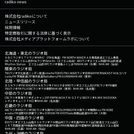
radiko news
株式会社radikoについて
ニュースリリース
採用情報
特定商取引に関する法律に基づく表示
株式会社メディアプラットフォームラボについて
北海道・東北のラジオ局
ＨＢＣラジオ
ＳＴＶラジオ
AIR-G'（FM北海道）
FM NORTH WAVE
ＲＡＢ青森放送
エフエム青森
IBCラジオ
エフエム岩手
tbcラジオ
Date fm（エフエム仙台）
ABSラジオ
エフエム秋田
YBC山形放送
Rhythm Station エフエム山形
RFCラジオ福島
ふくしまFM
NHK AM（札幌）
NHK AM（仙台）
関東のラジオ局
TBSラジオ
文化放送
ニッポン放送
interfm
TOKYO FM
J-WAVE
ラジオ日本
BAYFM78
NACK5
ＦＭヨコハマ
LuckyFM 茨城放送
CRT栃木放送
RadioBerry
FM GUNMA
NHK AM（東京）
北陸・甲信越のラジオ局
ＢＳＮラジオ
FM NIIGATA
ＫＮＢラジオ
ＦＭとやま
MROラジオ
エフエム石川
FBCラジオ
FM福井
YBSラジオ
FM FUJI
SBCラジオ
ＦＭ長野
NHK AM（東京）
NHK AM（名古屋）
中部のラジオ局
CBCラジオ
東海ラジオ
ぎふチャン
ZIP-FM
FM AICHI
ＦＭ ＧＩＦＵ
SBSラジオ
K-MIX SHIZUOKA
レディオキューブ ＦＭ三重
NHK AM（名古屋）
近畿のラジオ局
ABCラジオ
MBSラジオ
OBCラジオ大阪
FM COCOLO
FM802
FM大阪
ラジオ関西
Kiss FM KOBE
e-radio FM滋賀
KBS京都ラジオ
α-STATION FM KYOTO
wbs和歌山放送
NHK AM（大阪）
中国・四国のラジオ局
BSSラジオ
エフエム山陰
ＲＳＫラジオ
ＦＭ岡山
RCCラジオ
広島FM
ＫＲＹ山口放送
エフエム山口
ＪＲＴ四国放送
FM徳島
RNC西日本放送
FM香川
RNB南海放送
FM愛媛
RKC高知放送
エフエム高知
NHK AM（広島）
NHK AM（松山）
九州・沖縄のラジオ局