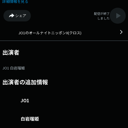
ーソナリティは白岩瑠姫！ 一人で放送するときもあれば、JO1メンバー
詳細情報を見る
が出演するときもあり、ゲストが来るときもある、そんな番組です！ 是
非お聴きください！メールアドレス： jo1@allnightnippon.com 番組
配信が終了
シェア
ホームページはこちら twitterハッシュタグは「#JO1ANNX」twitterア
しました
カウントは「@JO1_ANNX」
JO1のオールナイトニッポンX(クロス)
出演者
JO1 白岩瑠姫
出演者の追加情報
JO1
白岩瑠姫