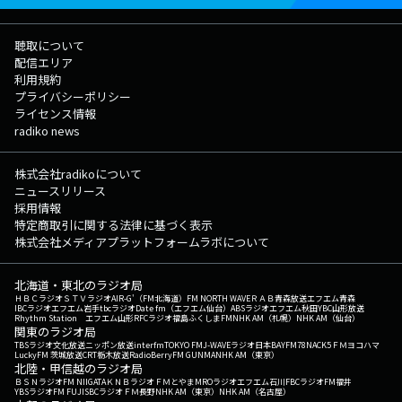
聴取について
配信エリア
利用規約
プライバシーポリシー
ライセンス情報
radiko news
株式会社radikoについて
ニュースリリース
採用情報
特定商取引に関する法律に基づく表示
株式会社メディアプラットフォームラボについて
北海道・東北のラジオ局
ＨＢＣラジオ
ＳＴＶラジオ
AIR-G'（FM北海道）
FM NORTH WAVE
ＲＡＢ青森放送
エフエム青森
IBCラジオ
エフエム岩手
tbcラジオ
Date fm（エフエム仙台）
ABSラジオ
エフエム秋田
YBC山形放送
Rhythm Station エフエム山形
RFCラジオ福島
ふくしまFM
NHK AM（札幌）
NHK AM（仙台）
関東のラジオ局
TBSラジオ
文化放送
ニッポン放送
interfm
TOKYO FM
J-WAVE
ラジオ日本
BAYFM78
NACK5
ＦＭヨコハマ
LuckyFM 茨城放送
CRT栃木放送
RadioBerry
FM GUNMA
NHK AM（東京）
北陸・甲信越のラジオ局
ＢＳＮラジオ
FM NIIGATA
ＫＮＢラジオ
ＦＭとやま
MROラジオ
エフエム石川
FBCラジオ
FM福井
YBSラジオ
FM FUJI
SBCラジオ
ＦＭ長野
NHK AM（東京）
NHK AM（名古屋）