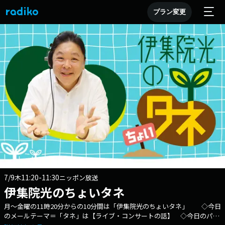
プラン変更
7/9
11:20-11:30
木
ニッポン放送
伊集院光のちょいタネ
月～金曜の11時20分からの10分間は「伊集院光のちょいタネ」 ◇今日
のメールテーマ＝「タネ」は【ライブ・コンサートの話】 ◇今日のパー