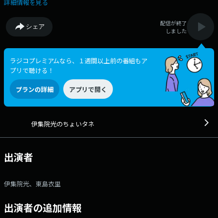
トナーは、東島衣里アナウンサーです。 番組で募集したメールテーマ
詳細情報を見る
が皆さんから寄せられたメッセージによって、 話題が樹木のように伸び
ていくような番組を目指し、たくさんのメッセージを紹介していきます！
配信が終了
シェア
メールアドレス： ij@1242.com 番組ホームページはこちら
しました
twitterハッシュタグは「#伊集院光のタネ」twitterアカウントは
「@ijuintane」
ラジコプレミアムなら、１週間以上前の番組もア
プリで聴ける！
プランの詳細
アプリで開く
伊集院光のちょいタネ
出演者
伊集院光、東島衣里
出演者の追加情報