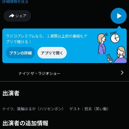
のトークと、「笑い」にこだわったネタコーナーをお届けします！ Xア
詳細情報を見る
カウントは @The_RadioShow ▼13:00～：OPからたっぷりトークを
お届け！ ▼13:40頃：曜日替わりのネタコーナー、木曜日はリスナーと
シェア
電話繋ぎで音楽クイズを出題！「くちミュージッククイズショー」！
▼14:00～：ゲストと一緒に笑いをお届けする「ザ・ゲストショー」をお
届け。今日は笑い飯・哲夫さんが登場！ ▼14:40頃：曜日替わりのコー
ナーは、動物大好き菊地由美さんがワイドショー風に世界中のどうぶつニ
ラジコプレミアムなら、１週間以上前の番組もア
ュースを紹介する「ザ・どうぶつショー」！ ▼15:05頃：曜日ごとの
プリで聴ける！
パートナーにスポットを当てたコーナー、木曜日は出演者が演じる胸キュ
ンラジオドラマ「アオはるかな？」 「ザ・ラジオショー」“笑い”にこ
プランの詳細
アプリで開く
だわってお届けします！ パーソナリティは月曜～木曜はナイツ、パート
ナーには平野ノラ(月)、相席スタート山﨑ケイ(火)、メイプル超合金安藤な
つ(水)、ハリセンボン箕輪はるか(木)が登場！ さらに金曜日は中川家、パ
ートナーはニッポン放送アナウンサー東島衣里が担当！ そして土曜日の
ナイツ ザ・ラジオショー
ザ・ラジオショー サタデーはサンドウィッチマン！メールアドレス：
rs@1242.com 番組ホームページはこちら twitterハッシュタグは
「#ナイツラジオショー」twitterアカウントは「@The_RadioShow」
出演者
ナイツ、箕輪はるか（ハリセンボン） ゲスト：哲夫（笑い飯）
出演者の追加情報