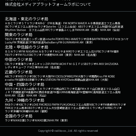
株式会社メディアプラットフォームラボについて
北海道・東北のラジオ局
ＨＢＣラジオ
ＳＴＶラジオ
AIR-G'（FM北海道）
FM NORTH WAVE
ＲＡＢ青森放送
エフエム青森
IBCラジオ
エフエム岩手
tbcラジオ
Date fm（エフエム仙台）
ABSラジオ
エフエム秋田
YBC山形放送
Rhythm Station エフエム山形
RFCラジオ福島
ふくしまFM
NHK AM（札幌）
NHK AM（仙台）
関東のラジオ局
TBSラジオ
文化放送
ニッポン放送
interfm
TOKYO FM
J-WAVE
ラジオ日本
BAYFM78
NACK5
ＦＭヨコハマ
LuckyFM 茨城放送
CRT栃木放送
RadioBerry
FM GUNMA
NHK AM（東京）
北陸・甲信越のラジオ局
ＢＳＮラジオ
FM NIIGATA
ＫＮＢラジオ
ＦＭとやま
MROラジオ
エフエム石川
FBCラジオ
FM福井
YBSラジオ
FM FUJI
SBCラジオ
ＦＭ長野
NHK AM（東京）
NHK AM（名古屋）
中部のラジオ局
CBCラジオ
東海ラジオ
ぎふチャン
ZIP-FM
FM AICHI
ＦＭ ＧＩＦＵ
SBSラジオ
K-MIX SHIZUOKA
レディオキューブ ＦＭ三重
NHK AM（名古屋）
近畿のラジオ局
ABCラジオ
MBSラジオ
OBCラジオ大阪
FM COCOLO
FM802
FM大阪
ラジオ関西
Kiss FM KOBE
e-radio FM滋賀
KBS京都ラジオ
α-STATION FM KYOTO
wbs和歌山放送
NHK AM（大阪）
中国・四国のラジオ局
BSSラジオ
エフエム山陰
ＲＳＫラジオ
ＦＭ岡山
RCCラジオ
広島FM
ＫＲＹ山口放送
エフエム山口
ＪＲＴ四国放送
FM徳島
RNC西日本放送
FM香川
RNB南海放送
FM愛媛
RKC高知放送
エフエム高知
NHK AM（広島）
NHK AM（松山）
九州・沖縄のラジオ局
RKBラジオ
KBCラジオ
LOVE FM
CROSS FM
FM FUKUOKA
エフエム佐賀
NBCラジオ
FM長崎
RKKラジオ
FMKエフエム熊本
OBSラジオ
エフエム大分
宮崎放送
エフエム宮崎
ＭＢＣラジオ
μＦＭ
RBCiラジオ
ラジオ沖縄
FM沖縄
NHK AM（福岡）
全国のラジオ局
ラジオNIKKEI第1
ラジオNIKKEI第2
NHK FM（東京）
Copyright © radiko co., Ltd. All rights reserved