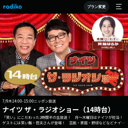
プラン変更
7/9
14:00-15:00
木
ニッポン放送
ナイツ ザ・ラジオショー（14時台）
「笑い」にこだわった2時間半の生放送！ 月～木曜日はナイツが担当！
ゲストには笑い飯・哲夫さんが登場！ 芸能・家庭・野球などなどナイツ