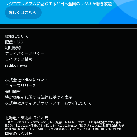
ラジコプレミアムに登録すると日本全国のラジオが聴き放題！
詳しくはこちら
聴取について
配信エリア
利用規約
プライバシーポリシー
ライセンス情報
radiko news
株式会社radikoについて
ニュースリリース
採用情報
特定商取引に関する法律に基づく表示
株式会社メディアプラットフォームラボについて
北海道・東北のラジオ局
ＨＢＣラジオ
ＳＴＶラジオ
AIR-G'（FM北海道）
FM NORTH WAVE
ＲＡＢ青森放送
エフエム青森
IBCラジオ
エフエム岩手
tbcラジオ
Date fm（エフエム仙台）
ABSラジオ
エフエム秋田
YBC山形放送
Rhythm Station エフエム山形
RFCラジオ福島
ふくしまFM
NHK AM（札幌）
NHK AM（仙台）
関東のラジオ局