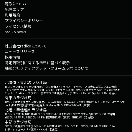
聴取について
配信エリア
利用規約
プライバシーポリシー
ライセンス情報
radiko news
株式会社radikoについて
ニュースリリース
採用情報
特定商取引に関する法律に基づく表示
株式会社メディアプラットフォームラボについて
北海道・東北のラジオ局
ＨＢＣラジオ
ＳＴＶラジオ
AIR-G'（FM北海道）
FM NORTH WAVE
ＲＡＢ青森放送
エフエム青森
IBCラジオ
エフエム岩手
tbcラジオ
Date fm（エフエム仙台）
ABSラジオ
エフエム秋田
YBC山形放送
Rhythm Station エフエム山形
RFCラジオ福島
ふくしまFM
NHK AM（札幌）
NHK AM（仙台）
関東のラジオ局
TBSラジオ
文化放送
ニッポン放送
interfm
TOKYO FM
J-WAVE
ラジオ日本
BAYFM78
NACK5
ＦＭヨコハマ
LuckyFM 茨城放送
CRT栃木放送
RadioBerry
FM GUNMA
NHK AM（東京）
北陸・甲信越のラジオ局
ＢＳＮラジオ
FM NIIGATA
ＫＮＢラジオ
ＦＭとやま
MROラジオ
エフエム石川
FBCラジオ
FM福井
YBSラジオ
FM FUJI
SBCラジオ
ＦＭ長野
NHK AM（東京）
NHK AM（名古屋）
中部のラジオ局
CBCラジオ
東海ラジオ
ぎふチャン
ZIP-FM
FM AICHI
ＦＭ ＧＩＦＵ
SBSラジオ
K-MIX SHIZUOKA
レディオキューブ ＦＭ三重
NHK AM（名古屋）