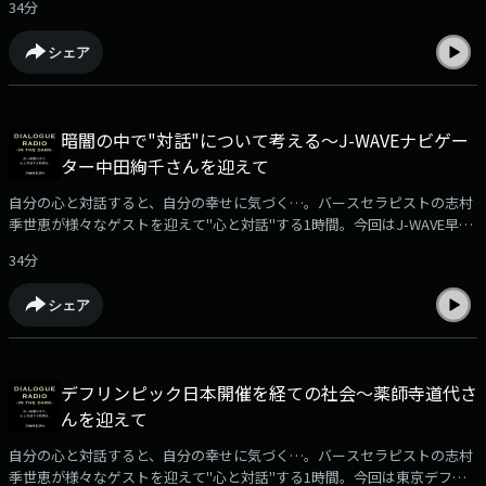
34分
シェア
暗闇の中で"対話"について考える～J-WAVEナビゲー
ター中田絢千さんを迎えて
自分の心と対話すると、自分の幸せに気づく…。バースセラピストの志村
季世恵が様々なゲストを迎えて"心と対話"する1時間。今回はJ-WAVE早朝
のプログラム「JUST A LITTLELOVIN'」ナビゲーターの中田絢千さんをお
34分
迎えしました。
シェア
デフリンピック日本開催を経ての社会～薬師寺道代さ
んを迎えて
自分の心と対話すると、自分の幸せに気づく…。バースセラピストの志村
季世恵が様々なゲストを迎えて"心と対話"する1時間。今回は東京デフリ