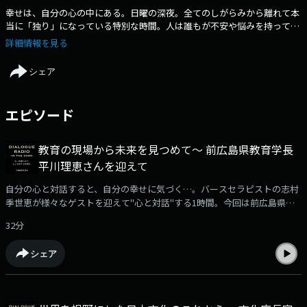
幸せは、自分の心の中にある。日曜の深夜。全てのしがらみから離れて本
当に「独り」になっている特別な時間。人は誰もが不安や悩みを持ってい
るはず。この番組は、自分の心と対話することの大切さを伝え、明日への
詳細情報を見る
活力を求める人への応援メッセージを発信するラジオ番組です。真っ暗闇
の中を進む体験型ソーシャルイベントDIALOGUEINTHEDARKオフィシャル
シェア
ラジオプログラム。毎月第２日曜日25:00-26:00に放送中。HPではインタ
ビューの全文テキストも掲載しています。
エピソード
教育の現場から未来を見つめて～ 前広島県教育学長
平川理恵さんを迎えて
自分の心と対話すると、自分の幸せに気づく…。バースセラピストの志村
季世恵が様々なゲストを迎えて"心と対話"する1時間。今回は前広島県教
育学長平川理恵さんをお迎えしました。
32分
シェア