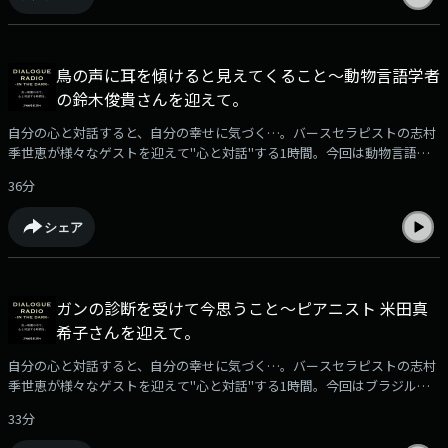
鳥の声に耳を傾けると見えてくること～動物言語学者
の鈴木俊貴さんを迎えて。
自分の心と対話すると、自分の幸せに気づく…。バースセラピストの志村
季世恵が様々なゲストを迎えて"心と対話"する1時間。今回は動物言語学
者の鈴木俊貴さんをお迎えしました。
36分
シェア
ガンの診断を受けて今思うこと～ピアニスト 米田真
希子さんを迎えて。
自分の心と対話すると、自分の幸せに気づく…。バースセラピストの志村
季世恵が様々なゲストを迎えて"心と対話"する1時間。今回はブラジルで
ピアニストとして活動し、今、ガンと向き合う米田真希子さんをお迎えし
33分
ました。