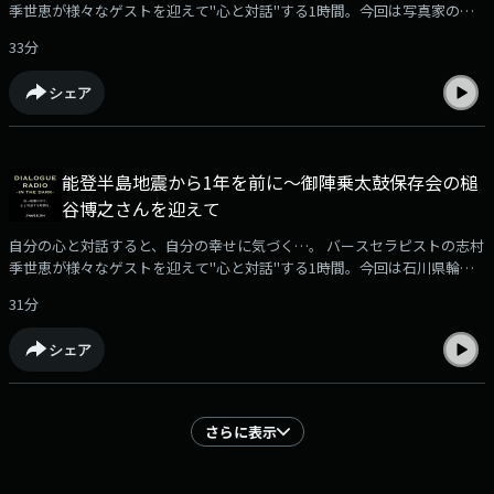
季世恵が様々なゲストを迎えて"心と対話"する1時間。今回は写真家の田
頭真理子さんをお迎えしました。
33分
シェア
能登半島地震から1年を前に～御陣乗太鼓保存会の槌
谷博之さんを迎えて
自分の心と対話すると、自分の幸せに気づく…。 バースセラピストの志村
季世恵が様々なゲストを迎えて"心と対話"する1時間。今回は石川県輪島
市名舟町に古くから伝わる郷土芸能、御陣乗太鼓保存会の代表をつとめる
31分
槌谷博之さんを迎え、能登半島地震から1年を前に、郷土芸能の継承と、
能登の復興について考えました。
シェア
さらに表示