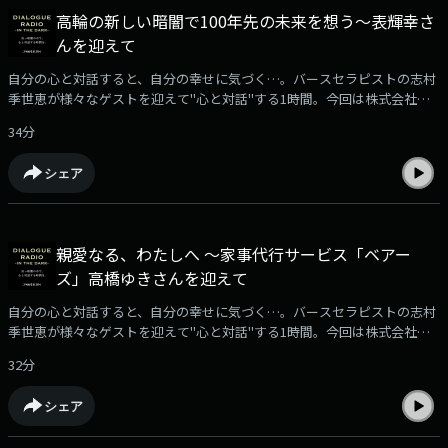
高輪の新しい暗闇で100年先の未来を想う～表輝幸さ
んを迎えて
自分の心と対話すると、自分の幸せに気づく…。バースセラピストの志村
季世恵が様々なゲストを迎えて"心と対話"する1時間。今回は株式会社ル
ミネ代表取締役社長の表輝幸さんをお迎えしました。収録場所はニュウマ
34分
ン高輪・MIMUREにオープンしたばかりのダイアログ・イン・ザ・ダーク
が手がける「5-1=∞Lab.」です。
シェア
親愛なる、わたしへ ～家事代行サービス「ベアー
ズ」高橋ゆきさんを迎えて
自分の心と対話すると、自分の幸せに気づく…。バースセラピストの志村
季世恵が様々なゲストを迎えて"心と対話"する1時間。今回は株式会社ベ
アーズ取締役副社長、日本ウェルビーング推進協議会理事、家事研究家の
32分
高橋ゆきさんをお迎えしました。
シェア