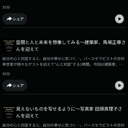
ンピック運営委員会、副委員長をつとめる薬師寺道代さんをお迎えしまし
35分
た。
シェア
空間と人と未来を想像してみる～建築家、馬場正尊さ
んを迎えて
自分の心と対話すると、自分の幸せに気づく…。バースセラピストの志村
季世恵が様々なゲストを迎えて"心と対話"する1時間。今回は建築家、馬
場正尊さんをお迎えしました。
35分
シェア
見えないものを写せるように～写真家 田頭真理子さ
んを迎えて
自分の心と対話すると、自分の幸せに気づく…。バースセラピストの志村