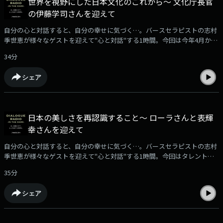
世界を視野にした日本文化のこれから～ 文化庁長官
の伊藤学司さんを迎えて
自分の心と対話すると、自分の幸せに気づく…。バースセラピストの志村
季世恵が様々なゲストを迎えて"心と対話"する1時間。今回は今年4月から
文化庁の新長官に就任した伊藤学司さんをお迎えしました。
34分
シェア
日本の美しさを再認識すること～ ローラさんと表輝
幸さんを迎えて
自分の心と対話すると、自分の幸せに気づく…。バースセラピストの志村
季世恵が様々なゲストを迎えて"心と対話"する1時間。今回はタレント、
モデルで現在は新潟を拠点に自然と共生する生活を送るローラさんと今年
35分
3月にオープンした「ニュウマン高輪」の開業を牽引し、100年先を見据え
た新たな街づくりに挑戦する株式会社ルミネ代表取締役社長の表輝幸さん
シェア
をお迎えしました。収録場所はニュウマン高輪・MIMUREにオープンした
ダイアログ・イン・ザ・ダークが手がける「5-1=∞Lab.」です。