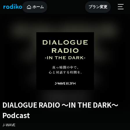
ホーム
プラン変更
DIALOGUE RADIO ～IN THE DARK～
Podcast
J-WAVE