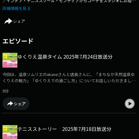
／インドア・テニススクール・センティアからコーチをスタジオにお招き
し、テニスに関する楽しい話題をお届けします。｜「ヨガスタイル」第
詳細情報を見る
2、4木曜16:30頃「ヨリミチトソラ」内／ホットヨガスタジオセンティア
のインストラクターがヨガの魅力、メニュー紹介をします。FMとやま
シェア
エピソード
ゆくりえ温泉タイム 2025年7月24日放送分
今回は、温泉ソムリエのakaneさんと店長さんに、「まちなか天然温泉ゆ
くりえの魅力」「ゆくりえでの過ごし方」についてお話しいただきまし
た。
8分
シェア
テニスストーリー 2025年7月18日放送分