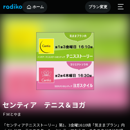
ホーム
プラン変更
センティア テニス＆ヨガ
ＦＭとやま
「センティアテニスストーリー」第1、3金曜16:10頃「気ままプラン」内