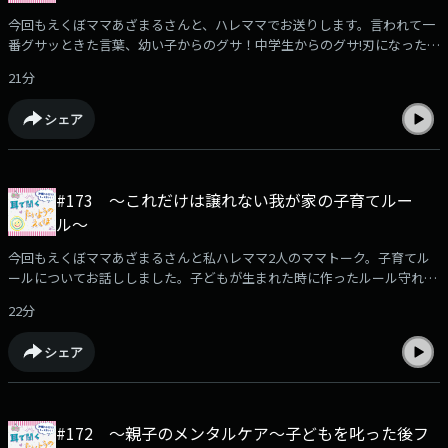
今回もえくぼママあざまるさんと、ハレママでお送りします。言われて一
番グサッときた言葉、幼い子からのグサ！中学生からのグサ!刃になった
り、薬になったりする言葉たちについて語り合いました。是非お楽しみく
21分
ださい！
シェア
#173 〜これだけは譲れない我が家の子育てルー
ル〜
今回もえくぼママあざまるさんと私ハレママ2人のママトーク。子育てル
ールについてお話ししました。子どもが生まれた時に作ったルール守れて
ますか？蓋を開けてみれば全然ダメだった…そんな事もありますよね。是
22分
非一緒にゆんたくしているような気持ちでお聞きください。
シェア
#172 〜親子のメンタルケア〜子どもを叱った後フ