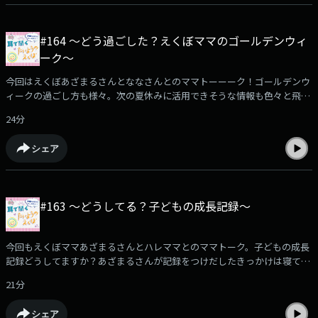
#164 〜どう過ごした？えくぼママのゴールデンウィ
ーク〜
今回はえくぼあざまるさんとななさんとのママトーーーク！ゴールデンウ
ィークの過ごし方も様々。次の夏休みに活用できそうな情報も色々と飛び
出しました。一緒にゆんたくしているような気持ちで是非お楽しみくださ
24分
いね。
シェア
#163 〜どうしてる？子どもの成長記録〜
今回もえくぼママあざまるさんとハレママとのママトーク。子どもの成長
記録どうしてますか？あざまるさんが記録をつけだしたきっかけは寝てい
る時に見た夢だったそうです。見てみぬふりせずにちゃんとやらないと…
21分
是非お聞きください。
シェア