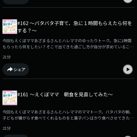
#162 〜バタバタ子育て、急に１時間もらえたら何を
する？〜
今回もえくぼママあざまるさんとハレママのゆったりトーク。急に1時間
もらったら何をしたい？そこで出てきた過ごし方が自分が求めていること
なのかもしれません。皆さんなら何をしますか？
21分
シェア
#161 〜えくぼママ 朝食を見直してみた〜
今回もえくぼママあざまるさんとハレママのママトーク。バタバタの朝、
子どもが嫌がらず食べてくれるものをと菓子パンばかり食べさせてきたハ
レママの朝ごはんに変化が？皆さんの朝ごはんのおはなしも是非聞かせて
21分
くださいね。