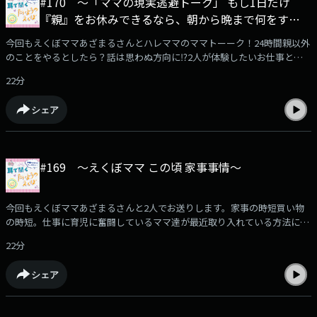
#170 〜「ママの現実逃避トーク」 もし1日だけ
『親』をお休みできるなら、朝から晩まで何をす
る？〜
今回もえくぼママあざまるさんとハレママのママトーーク！24時間親以外
のことをやるとしたら？話は思わぬ方向に⁉︎2人が体験したいお仕事と
は？子育ての合間に耳でお楽しみください。
22分
シェア
#169 〜えくぼママ この頃 家事事情〜
今回もえくぼママあざまるさんと2人でお送りします。家事の時短買い物
の時短。仕事に育児に奮闘しているママ達が最近取り入れている方法につ
いてお話ししました。最新家電の導入をして料理が好きになったハレママ
22分
の話など。是非お楽しみください。
シェア