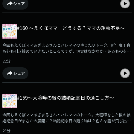
シェア
#160 〜えくぼママ どうする？ママの運動不足〜
今回もえくぼママあざまるさんとハレママのゆったりトーク。新年度！身
も心も引き締めていきたいところですが、現実はなかなか…あるものを購
入したあざまるさん。まさかの四十肩？になったハレママ。2人の今後に
22分
も期待してくださいね。
シェア
#159〜大喧嘩の後の結婚記念日の過ごし方〜
今回もえくぼママあざまるさんとハレママのトーク。大喧嘩をした後の結
婚記念日がまさかの展開に？結婚記念日の贈り物は？色んな話が飛び出し
ました。一緒にゆんたくしているような気持ちでお楽しみください。
23分