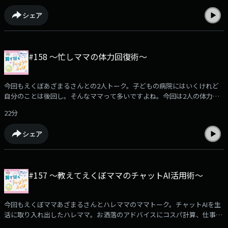
シェア
#158 〜忙しママの体力回復術〜
今回もえくぼあざまるさんとの2人トーク。子どもの病院にはいくけれど
自分のことは後回し。そんなママって多いですよね。今回は2人の体力回
復術のお話。自分のために時間とお金使ってもいいんです！是非聴いてく
22分
ださいね。
シェア
#157 〜教えてえくぼママのチャットAI活用術〜
今回もえくぼママあざまるさんとハレママのママトーク。チャットAIを生
活に取り入れ出したハレママ。お洒落のアドバイスにコスパ計算、仕事の
時短など使い方は色々。ぜひ皆さんの便利な使い方も教えてくださいね。