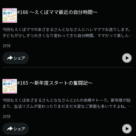
#166 〜えくぼママ最近の自分時間〜
今回もえくぼママのあざまるさんとななさんとハレママでお送りします。
子どもが少しずつ大きくなり変わってきた自分時間。ママだって楽しんで
いいんです！堂々と自分のために過ごそう！そんな風に言い聞かせなが
23分
ら、お互いの楽しみ方を語り合いました。是非お楽しみください。
シェア
#165 〜新年度スタートの奮闘記〜
今回もえくぼあざまるさんとななさんと3人の赤裸々トーク。新年度が始
まり、生活リズムが変わったりまだまだ大変なご家庭も多いですよね。今
回はそんなママたちの本音トーク。是非子育ての隙間に耳でお楽しみくだ
23分
さい。
シェア