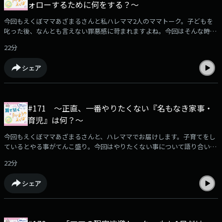
ォローするために何をする？〜
今回もえくぼママあざまるさんと私ハレママ2人のママトーク。子どもを
叱った後、なんとも言えない罪悪感に苛まれますよね。今回はそんな時の
対処法についてお話ししました。是非お楽しみください。
22分
シェア
#171 〜正直、一番やりたくない『名もなき家事・
育児』は何？〜
今回もえくぼママあざまるさんと、ハレママでお届けします。子育てをし
ているとやる事がてんこ盛り。今回はやりたくない事について語り合いま
した。やりたくない事はやらなくていいだけど◯◯そんな結論に達しまし
22分
た。お楽しみに！
シェア