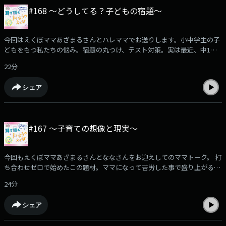
#168 〜どうしてる？子どもの宿題〜
今回はえくぼママあざまるさんとハレママでお送りします。小中学生の子
どもをもつ私たちの悩み。宿題の丸つけ、テスト対策。実は最近、中1息
子のテストの点数が上昇中のハレママのエピソードなど、たくさんの話が
22分
飛び出しました。是非子育ての合間にお楽しみください。
シェア
#167 〜子育ての想像と現実〜
今回もえくぼママあざまるさんとななさんをお迎えしてのママトーク。 打
ち合わせゼロで始めたこの題材。ママになって苦労した事で盛り上がるか
と思いきや、子どもに感謝の溢れる回になりました。 子育てしたからこそ
24分
広がった世界。 是非お楽しみくださ
シェア