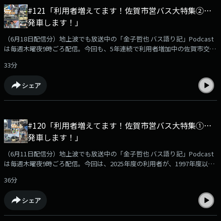
#121「利用者増えてます！佐賀市営バス大特集②…
発車します！」
（6月18日配信分）地上波でも放送中の「金子哲也 バス語り記」Podcast
は毎週木曜夜9時ごろ配信。今回も、5年連続で利用者増加中の佐賀市交通
局を取材した模様をお送りします。現役の運転士さんのお話や車内の音声
33分
もお届けしますよ！Podcast限定のおまけ企画「バス停探検隊」もありま
す！podcast版のバス語り記もお楽しみください！【出演】金子哲也
シェア
（KBCラジオディレクター）相島尚徳さん（佐賀市交通局 業務課 副課長
兼 企画係長）田中直子さん（佐賀市交通局 運転士）沖浜貴彦さん（バス
路線探検家・バス停探検隊のみ）
#120「利用者増えてます！佐賀市営バス大特集①…
発車します！」
（6月11日配信分）地上波でも放送中の「金子哲也 バス語り記」Podcast
は毎週木曜夜9時ごろ配信。今回は、2025年度の利用者が、1997年度以来
28年ぶりの400万人超えとなった佐賀市交通局を取材させていただきまし
36分
た！なぜ利用者が増えたのか？必聴です。Podcast限定のおまけ企画「バ
ス停探検隊」もあります！podcast版のバス語り記もお楽しみください！
シェア
【出演】金子哲也（KBCラジオディレクター）相島尚徳さん（佐賀市交通
局 業務課 副課長 兼 企画係長）沖浜貴彦さん（バス路線探検家・バス停探