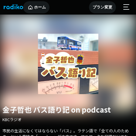
ホーム
プラン変更
金子哲也 バス語り記 on podcast
KBCラジオ
市民の生活になくてはならない「バス」。ラテン語で「全ての人のため