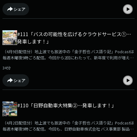
社の方にお話を伺っています。このサービスが、バスの運転士不足解消や
シェア
利用者増、町の発展につながる大きな可能性を秘めているかもしれない…
そんなお話です。Podcast限定のおまけ企画「バス停探検隊」もありま
す。podcast版のバス語り記もお楽しみください！【出演】金子哲也
（KBCラジオディレクター）西尾真吾さん（VISH株式会社 執行役員）麓貴
#111「バスの可能性を広げるクラウドサービス①…
久さん（VISH株式会社 公共バスサービスチーム リーダー）沖浜貴彦さん
発車します！」
（バス路線探検家・バス停探検隊のみ）
（4月9日配信分）地上波でも放送中の「金子哲也 バス語り記」Podcastは
毎週木曜夜9時ごろ配信。今回から2回にわたって、新年度で利用が増える
保育園や幼稚園の園バス、習い事の送迎バスなどの運行状況の確認や各種
34分
連絡を便利にするクラウドサービスを提供する愛知県名古屋市にあります
VISH株式会社の方にお話を伺っていきます。サービスの進化と未来の可能
シェア
性に注目です！Podcast限定のおまけ企画「バス停探検隊」もあります。
podcast版のバス語り記もお楽しみください！【出演】金子哲也（KBCラ
ジオディレクター）西尾真吾さん（VISH株式会社 執行役員）沖浜貴彦さ
ん（バス路線探検家・バス停探検隊のみ）
#110「日野自動車大特集②…発車します！」
（4月2日配信分）地上波でも放送中の「金子哲也 バス語り記」Podcastは
毎週木曜夜9時ごろ配信。今回も、日野自動車株式会社 バス事業部 製品企
画室 主幹の鈴木 丈太さんをお迎えして、日野のバスについてアレコレお