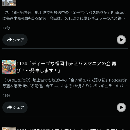
（7月16日配信分）地上波でも放送中の「金子哲也 バス語り記」Podcast
は毎週木曜夜9時ごろ配信。今回は、久しぶりに準レギュラーのバス路線
探検家 沖浜貴彦さんとふつおた回として、たまりにたまったメッセージを
37分
いくつかご紹介しながら、ディープにトークしています。Podcast限定の
おまけ企画「バス停探検隊」もあります！podcast版のバス語り記もお楽
シェア
しみください！【出演】金子哲也（KBCラジオディレクター）沖浜貴彦さ
ん（バス路線探検家）
#124「ディープな福岡市東区バスマニアの会 再
び！…発車します！」
（7月9日配信分）地上波でも放送中の「金子哲也 バス語り記」Podcastは
毎週木曜夜9時ごろ配信。今回は、およそ1か月ぶりに準レギュラーのバス
路線探検家 沖浜貴彦さんと福岡市東区のバスマニア2名をお迎えしてあれ
41分
やこれやディープにトークしています。Podcast限定のおまけのマニアッ
クトークもあります！podcast版のバス語り記もお楽しみください！【出
シェア
演】金子哲也（KBCラジオディレクター）沖浜貴彦さん（バス路線探検
家）平城勝太さん（ひらぎさんのおいも 代表）水谷青葉さん