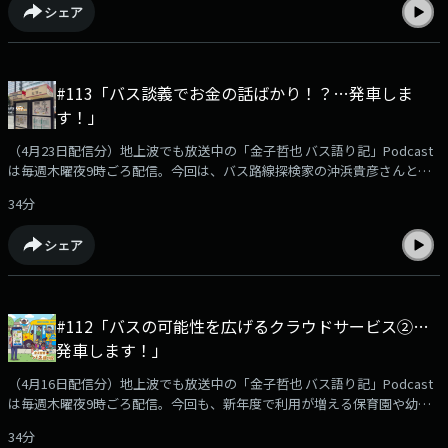
シェア
（KBCラジオディレクター）沖浜貴彦さん（バス路線探検家）
#113「バス談義でお金の話ばかり！？…発車しま
す！」
（4月23日配信分）地上波でも放送中の「金子哲也 バス語り記」Podcast
は毎週木曜夜9時ごろ配信。今回は、バス路線探検家の沖浜貴彦さんと気
になる最近のバスニュースやふつおた回をもとにあれやこれやトークして
34分
います。Podcast限定のおまけ企画「バス停探検隊」もあります！
podcast版のバス語り記もお楽しみください！【出演】金子哲也（KBCラ
シェア
ジオディレクター）沖浜貴彦さん（バス路線探検家）
#112「バスの可能性を広げるクラウドサービス②…
発車します！」
（4月16日配信分）地上波でも放送中の「金子哲也 バス語り記」Podcast
は毎週木曜夜9時ごろ配信。今回も、新年度で利用が増える保育園や幼稚
園の園バス、習い事の送迎バスなどの運行状況の確認や各種連絡を便利に
34分
するクラウドサービスを提供する、愛知県名古屋市にありますVISH株式会