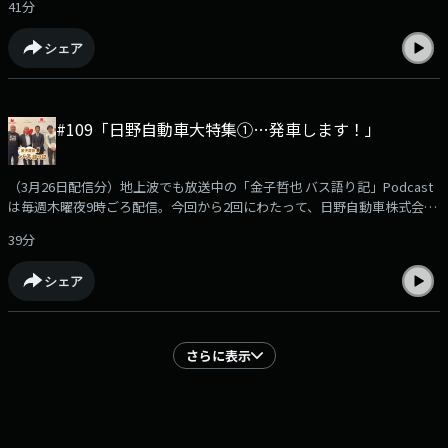
41分
話を伺っています。さらに、配信限定「おまけのマニアックトーク」もあ
ります。podcast版のバス語り記もお楽しみください！【出演】金子哲也
シェア
（KBCラジオディレクター）鈴木丈太さん（日野自動車株式会社 バス事業
部 製品企画室 主幹）内山磨彦さん（九州日野自動車株式会社 広域特販部
部長・おまけのみ）沖浜貴彦さん（バス路線探検家）
#109「日野自動車大特集①…発車します！」
（3月26日配信分）地上波でも放送中の「金子哲也 バス語り記」Podcast
は毎週木曜夜9時ごろ配信。今回から2回にわたって、日野自動車株式会社
バス事業部 製品企画室 主幹の鈴木 丈太さんをお迎えして、バスの開発秘
39分
話からマニアックな話までいろいろとお話を伺っています。さらに、配信
限定「おまけのマニアックトーク」もあります。podcast版のバス語り記
シェア
もお楽しみください！【出演】金子哲也（KBCラジオディレクター）鈴木
丈太さん（日野自動車株式会社 バス事業部 製品企画室 主幹）沖浜貴彦さ
ん（バス路線探検家）
さらに表示