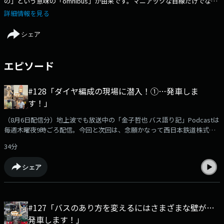
の」という意味の「omnibus」が由来です。マニアックな目線だけでな
く、バス旅の思い出、未来に向けたバス業界の動きなどをご紹介しなが
詳細情報を見る
ら、日本一のバスの町・福岡からバスの魅力を全力で伝えます！
シェア
エピソード
#128「ダイヤ編成の現場に潜入！①…発車しま
す！」
（8月6日配信分）地上波でも放送中の「金子哲也 バス語り記」Podcastは
毎週木曜夜9時ごろ配信。今回と次回は、念願かなって西日本鉄道株式会
社の本社に潜入！我々が普段利用するバスの時刻表はどう編成されている
34分
のか！？じっくりとお話を伺いました。Podcast限定のおまけ企画「バス
停探検隊」もあります！podcast版のバス語り記もお楽しみください！
シェア
【出演】金子哲也（KBCラジオディレクター）吉武修平さん（西日本鉄道
株式会社 自動車事業本部 営業部）沖浜貴彦さん（バス路線探検家）
#127「バスのあり方を変えるにはさまざまな壁が…
発車します！」