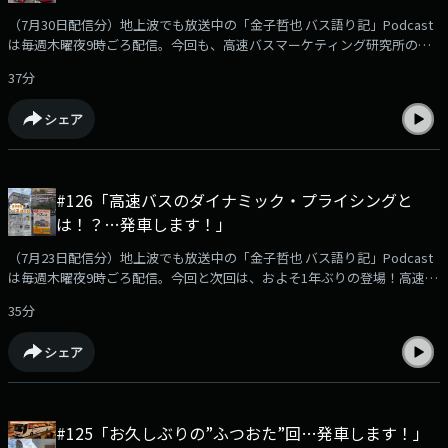
（7月30日配信分）地上波でも放送中の「金子哲也 バス語り記」Podcast
は毎週木曜夜9時ごろ配信。今回も、高速バスマーケティング研究所の成
定竜一さんになかなか聞けないバス業界の裏側についていろんな角度から
37分
お話を伺っています。Podcast限定のおまけ企画「バス停探検隊」もあり
ます！podcast版のバス語り記もお楽しみください！【出演】金子哲也
シェア
（KBCラジオディレクター）成定竜一さん（高速バスマーケティング研究
所株式会社 代表）沖浜貴彦さん（バス路線探検家・バス停探検隊のみ）
#126「高速バスのダイナミック・プライシングと
は！？…発車します！」
（7月23日配信分）地上波でも放送中の「金子哲也 バス語り記」Podcast
は毎週木曜夜9時ごろ配信。今回と次回は、およそ1年ぶりの登場！高速バ
スマーケティング研究所の成定竜一さんになかなか聞けないバス業界の裏
35分
側についていろんな角度からお話を伺っています。Podcast限定のおまけ
企画「バス停探検隊」もあります！podcast版のバス語り記もお楽しみく
シェア
ださい！【出演】金子哲也（KBCラジオディレクター）成定竜一さん（高
速バスマーケティング研究所株式会社 代表）沖浜貴彦さん（バス路線探検
家・バス停探検隊のみ）
#125「お久しぶりの”ふつおた”回…発車します！」