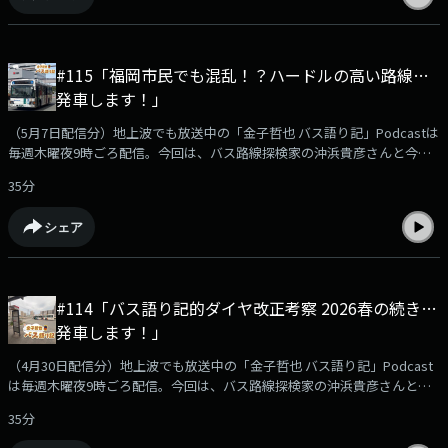
【出演】金子哲也（KBCラジオディレクター）龍啓介さん（SUMINOE株式
会社 車両営業部 福岡営業グループ グループリーダー）沖浜貴彦さん（バ
ス路線探検家・バス停探検隊のみ）
#115「福岡市民でも混乱！？ハードルの高い路線…
発車します！」
（5月7日配信分）地上波でも放送中の「金子哲也 バス語り記」Podcastは
毎週木曜夜9時ごろ配信。今回は、バス路線探検家の沖浜貴彦さんと今春
のダイヤ改正で誕生した”ちょー複雑な”バス路線ついてあれやこれやトー
35分
クしています。Podcast限定のおまけ企画「バス停探検隊」もあります！
podcast版のバス語り記もお楽しみください！【出演】金子哲也（KBCラ
シェア
ジオディレクター）沖浜貴彦さん（バス路線探検家）
#114「バス語り記的ダイヤ改正考察 2026春の続き…
発車します！」
（4月30日配信分）地上波でも放送中の「金子哲也 バス語り記」Podcast
は毎週木曜夜9時ごろ配信。今回は、バス路線探検家の沖浜貴彦さんとこ
の春の気になるダイヤ改正や路線の改廃のその後などについてあれやこれ
35分
やトークしています。Podcast限定のおまけ企画「バス停探検隊」もあり
ます！podcast版のバス語り記もお楽しみください！【出演】金子哲也