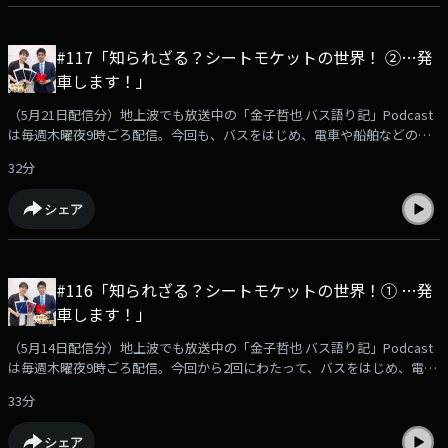
太さん（ひらぎさんのおいも 代表）水谷青葉さん
#117「知られざる？シートモケットの世界！ ②…発
車します！」
（5月21日配信分）地上波でも放送中の「金子哲也 バス語り記」Podcast
は毎週木曜夜9時ごろ配信。今回も、バスをはじめ、電車や船舶などのシ
ートモケット業界のパイオニアSUMINOE株式会社の方に、あの素敵なシ
32分
ートモケットのデザインはいかにして生まれるのか、最新のシートモケッ
ト事情などたっぷりお話を伺っています。Podcast限定のおまけ企画「バ
シェア
ス停探検隊」もあります。podcast版のバス語り記もお楽しみください！
【出演】金子哲也（KBCラジオディレクター）龍啓介さん（SUMINOE株式
会社 車両営業部 福岡営業グループ グループリーダー）沖浜貴彦さん（バ
ス路線探検家・バス停探検隊のみ）
#116「知られざる？シートモケットの世界！① …発
車します！」
（5月14日配信分）地上波でも放送中の「金子哲也 バス語り記」Podcast
は毎週木曜夜9時ごろ配信。今回から2回にわたって、バスをはじめ、電車
や船舶などのシートモケット業界のパイオニアSUMINOE株式会社の方
33分
に、シートモケットの時代による変遷やどのようにしてデザインが決まる
のかなどたっぷりお話を伺っています。Podcast限定のおまけ企画「バス
シェア
停探検隊」もあります。podcast版のバス語り記もお楽しみください！