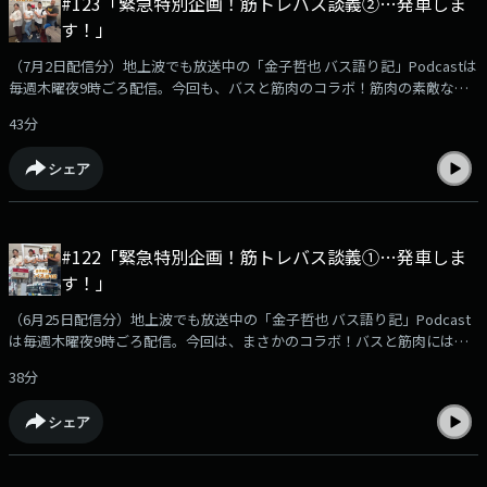
#123「緊急特別企画！筋トレバス談義②…発車しま
す！」
（7月2日配信分）地上波でも放送中の「金子哲也 バス語り記」Podcastは
毎週木曜夜9時ごろ配信。今回も、バスと筋肉のコラボ！筋肉の素敵な
方々とのゴリゴリムキムキなトークをお楽しみください。Podcast限定
43分
「おまけのマニアックトーク」でも筋肉談義延長戦！podcast版のバス語
り記もお楽しみください！【出演】金子哲也（KBCラジオディレクター）
シェア
三澤澄也（KBCアナウンサー）大久保美咲（KBC AitaCarリポーター）原田
凌さん（天神・博多で活躍中のパーソナルトレーナー）沖浜貴彦さん（バ
ス路線探検家）
#122「緊急特別企画！筋トレバス談義①…発車しま
す！」
（6月25日配信分）地上波でも放送中の「金子哲也 バス語り記」Podcast
は毎週木曜夜9時ごろ配信。今回は、まさかのコラボ！バスと筋肉には意
外や意外に深ーい関係が！？筋肉の素敵な方々とのゴリゴリムキムキなト
38分
ークをお楽しみください。Podcast限定のおまけ企画「バス停探検隊」も
あります！podcast版のバス語り記もお楽しみください！【出演】金子哲
シェア
也（KBCラジオディレクター）三澤澄也（KBCアナウンサー）大久保美咲
（KBC AitaCarリポーター）原田凌さん（天神・博多で活躍中のパーソナ
ルトレーナー）沖浜貴彦さん（バス路線探検家）