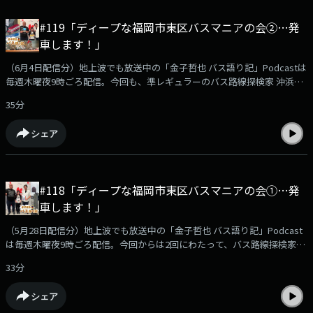
検隊のみ）
#119「ディープな福岡市東区バスマニアの会②…発
車します！」
（6月4日配信分）地上波でも放送中の「金子哲也 バス語り記」Podcastは
毎週木曜夜9時ごろ配信。今回も、準レギュラーのバス路線探検家 沖浜貴
彦さんと福岡市東区のバスマニア2名をお迎えしてあれやこれやディープ
35分
にトークしています。Podcast限定のおまけ企画「バス停探検隊」もあり
ます！podcast版のバス語り記もお楽しみください！【出演】金子哲也
シェア
（KBCラジオディレクター）沖浜貴彦さん（バス路線探検家）平城勝太さ
ん（ひらぎさんのおいも 代表）水谷青葉さん
#118「ディープな福岡市東区バスマニアの会①…発
車します！」
（5月28日配信分）地上波でも放送中の「金子哲也 バス語り記」Podcast
は毎週木曜夜9時ごろ配信。今回からは2回にわたって、バス路線探検家の
沖浜貴彦さんと福岡市東区のバスマニア2名をお迎えしてあれやこれやデ
33分
ィープにトークしています。Podcast限定のおまけ企画「バス停探検隊」
もあります！podcast版のバス語り記もお楽しみください！【出演】金子
シェア
哲也（KBCラジオディレクター）沖浜貴彦さん（バス路線探検家）平城勝