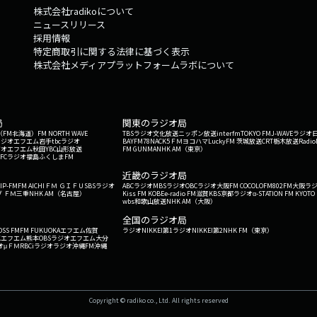
株式会社radikoについて
ニュースリリース
採用情報
特定商取引に関する法律に基づく表示
株式会社メディアプラットフォームラボについて
局
関東のラジオ局
G'（FM北海道）
FM NORTH WAVE
TBSラジオ
文化放送
ニッポン放送
interfm
TOKYO FM
J-WAVE
ラジオ
ラジオ
エフエム岩手
tbcラジオ
BAYFM78
NACK5
ＦＭヨコハマ
LuckyFM 茨城放送
CRT栃木放送
Radio
ジオ
エフエム秋田
YBC山形放送
FM GUNMA
NHK AM（東京）
RFCラジオ福島
ふくしまFM
）
近畿のラジオ局
IP-FM
FM AICHI
ＦＭ ＧＩＦＵ
SBSラジオ
ABCラジオ
MBSラジオ
OBCラジオ大阪
FM COCOLO
FM802
FM大阪
ラ
 ＦＭ三重
NHK AM（名古屋）
Kiss FM KOBE
e-radio FM滋賀
KBS京都ラジオ
α-STATION FM KYOTO
wbs和歌山放送
NHK AM（大阪）
全国のラジオ局
OSS FM
FM FUKUOKA
エフエム佐賀
ラジオNIKKEI第1
ラジオNIKKEI第2
NHK FM（東京）
Kエフエム熊本
OBSラジオ
エフエム大分
オ
μＦＭ
RBCiラジオ
ラジオ沖縄
FM沖縄
Copyright © radiko co., Ltd. All rights reserved