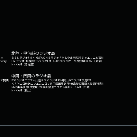
北陸・甲信越のラジオ局
日本
ＢＳＮラジオ
FM NIIGATA
ＫＮＢラジオ
ＦＭとやま
MROラジオ
エフエム石川
Berry
FBCラジオ
FM福井
YBSラジオ
FM FUJI
SBCラジオ
ＦＭ長野
NHK AM（東京）
NHK AM（名古屋）
中国・四国のラジオ局
ジオ関西
BSSラジオ
エフエム山陰
ＲＳＫラジオ
ＦＭ岡山
RCCラジオ
広島FM
ＫＲＹ山口放送
エフエム山口
ＪＲＴ四国放送
FM徳島
RNC西日本放送
FM香川
RNB南海放送
FM愛媛
RKC高知放送
エフエム高知
NHK AM（広島）
NHK AM（松山）