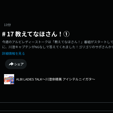
13分
# 17 教えてなほさん！①
今週のアルビレディーストークは「教えてなほさん！」番組がスタートし
に、川澄キャプテンがNGなしで答えてくれました！ゴリゴリのサポさんか
の選手を身近に感じていただける15分です！ぜひお聴きください。
詳細情報を見る
シェア
ALBI LADIES TALK～川澄奈穂美 アイシテルニイガタ～