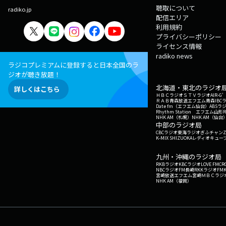
聴取について
radiko.jp
配信エリア
利用規約
プライバシーポリシー
ライセンス情報
radiko news
ラジコプレミアムに登録すると日本全国のラ
ジオが聴き放題！
北海道・東北のラジオ
詳しくはこちら
ＨＢＣラジオ
ＳＴＶラジオ
AIR-
ＲＡＢ青森放送
エフエム青森
IBC
Date fm（エフエム仙台）
ABSラ
Rhythm Station エフエム山形
NHK AM（札幌）
NHK AM（仙台
中部のラジオ局
CBCラジオ
東海ラジオ
ぎふチャン
Z
K-MIX SHIZUOKA
レディオキューブ
九州・沖縄のラジオ局
RKBラジオ
KBCラジオ
LOVE FM
CR
NBCラジオ
FM長崎
RKKラジオ
FM
宮崎放送
エフエム宮崎
ＭＢＣラジ
NHK AM（福岡）