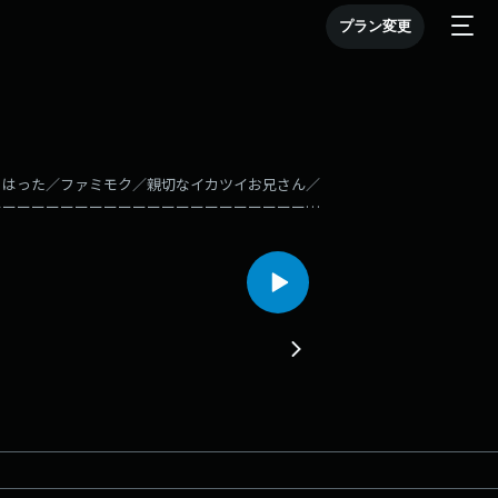
プラン変更
きはった／ファミモク／親切なイカツイお兄さん／
ーーーーーーーーーーーーーーーーーーーーーーー
性が豊かすぎるホリコシと、東大出身なのになかな
起こす!?名だたる芸人が歩んできた足跡で、ナユタ
探っていきます。SNSのハッシュタグは「#ナユ
番組へのメッセージはこちらから