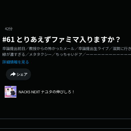
42分
#61 とりあえずファミマ入りますか？
卒論提出前日／教授からの怖かったメール／卒論提出生ライブ／滋賀に行
緑が濃すぎる／メタタクシー／ちっちゃいドア／ーーーーーーーーーーー
ーーーーーー学生芸人から、さらなるステージへ！コーラが大好きで感受
詳細情報を見る
かクイズ番組に呼ばれないおのはら。そんな2人が、ラジオ界で旋風を巻き
がどんな可能性を残すことができるのか。ナユタがラジオでの"伸びしろ"を
シェア
タ795」番組公式X⁠⁠⁠⁠⁠⁠⁠⁠⁠⁠⁠https://twitter.com/nayuta_nobi_795⁠⁠⁠⁠⁠⁠⁠⁠⁠⁠⁠⏬
⏬⁠⁠⁠⁠⁠⁠⁠⁠⁠⁠⁠https://www.nack5.co.jp/message/4469/
NACK5 NEXT ナユタの伸びしろ！