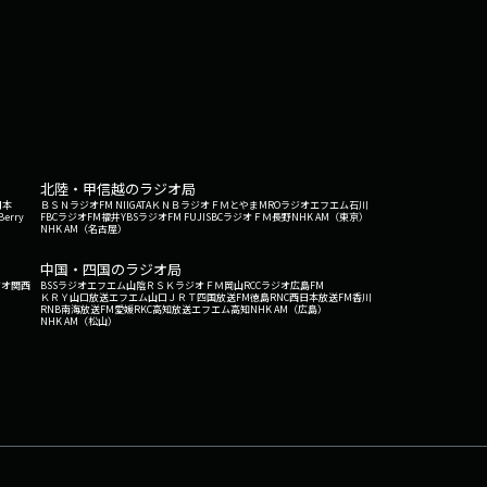
北陸・甲信越のラジオ局
日本
ＢＳＮラジオ
FM NIIGATA
ＫＮＢラジオ
ＦＭとやま
MROラジオ
エフエム石川
Berry
FBCラジオ
FM福井
YBSラジオ
FM FUJI
SBCラジオ
ＦＭ長野
NHK AM（東京）
NHK AM（名古屋）
中国・四国のラジオ局
ジオ関西
BSSラジオ
エフエム山陰
ＲＳＫラジオ
ＦＭ岡山
RCCラジオ
広島FM
ＫＲＹ山口放送
エフエム山口
ＪＲＴ四国放送
FM徳島
RNC西日本放送
FM香川
RNB南海放送
FM愛媛
RKC高知放送
エフエム高知
NHK AM（広島）
NHK AM（松山）