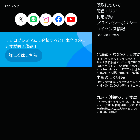
聴取について
radiko.jp
配信エリア
利用規約
プライバシーポリシー
ライセンス情報
radiko news
ラジコプレミアムに登録すると日本全国のラ
ジオが聴き放題！
北海道・東北のラジオ
詳しくはこちら
ＨＢＣラジオ
ＳＴＶラジオ
AIR-
ＲＡＢ青森放送
エフエム青森
IBC
Date fm（エフエム仙台）
ABSラ
Rhythm Station エフエム山形
NHK AM（札幌）
NHK AM（仙台
中部のラジオ局
CBCラジオ
東海ラジオ
ぎふチャン
Z
K-MIX SHIZUOKA
レディオキューブ
九州・沖縄のラジオ局
RKBラジオ
KBCラジオ
LOVE FM
CR
NBCラジオ
FM長崎
RKKラジオ
FM
宮崎放送
エフエム宮崎
ＭＢＣラジ
NHK AM（福岡）