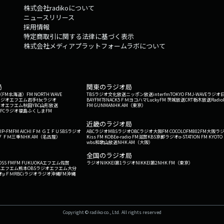
株式会社radikoについて
ニュースリリース
採用情報
特定商取引に関する法律に基づく表示
株式会社メディアプラットフォームラボについて
局
関東のラジオ局
G'（FM北海道）
FM NORTH WAVE
TBSラジオ
文化放送
ニッポン放送
interfm
TOKYO FM
J-WAVE
ラジオ
ラジオ
エフエム岩手
tbcラジオ
BAYFM78
NACK5
ＦＭヨコハマ
LuckyFM 茨城放送
CRT栃木放送
Radio
ジオ
エフエム秋田
YBC山形放送
FM GUNMA
NHK AM（東京）
RFCラジオ福島
ふくしまFM
）
近畿のラジオ局
IP-FM
FM AICHI
ＦＭ ＧＩＦＵ
SBSラジオ
ABCラジオ
MBSラジオ
OBCラジオ大阪
FM COCOLO
FM802
FM大阪
ラ
 ＦＭ三重
NHK AM（名古屋）
Kiss FM KOBE
e-radio FM滋賀
KBS京都ラジオ
α-STATION FM KYOTO
wbs和歌山放送
NHK AM（大阪）
全国のラジオ局
OSS FM
FM FUKUOKA
エフエム佐賀
ラジオNIKKEI第1
ラジオNIKKEI第2
NHK FM（東京）
Kエフエム熊本
OBSラジオ
エフエム大分
オ
μＦＭ
RBCiラジオ
ラジオ沖縄
FM沖縄
Copyright © radiko co., Ltd. All rights reserved