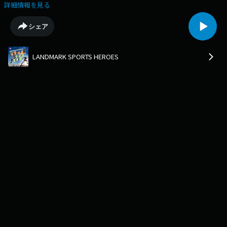
本に入社。2015年、横浜DeNAベイスターズにドラフト４位で入団。入団
詳細情報を見る
1年目からキャッチングの確かさと優れたリードに勝負強く、パンチ力の
あるバッティングでチームに欠かせない存在になっていきます。今シーズ
シェア
ン、レギュラーシーズンでは自己最少46試合の出場に終わりましたがクラ
イマックスシリーズ全6試合で先発マスクを被り好リード、打撃でも本塁
打を含む6試合連続安打をマークしMVPを獲得。続く日本シリーズでも全6
LANDMARK SPORTS HEROES
試合にスタメン出場し、投手陣を好リードで導き、第3戦の2回から日本シ
リーズ新記録となる29イニング連続無失点を記録するなど26年ぶりの日本
一達成に大きく貢献しました。