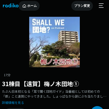
ホーム
プラン変更
17分
31棟目【遠賀】梅ノ木団地①
たぶん日本初となる「耳で聞く団地ガイド」当番組としては初めての
「郡」こと遠賀にやってきました。しょっぱなから謎にぶち当たりまし
た。＊マップも参考に。重要なヒントが隠されている（ことがあります）
詳細情報を見る
【今回のお題目】 * 49棟まであるのに1～5棟はない？ * 団地壁画だ！ * 17