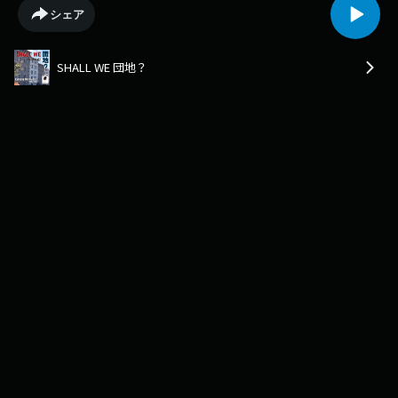
号棟と16号棟は作りが同じで色が違う？ * お馴染みのアイテムで…頭の中
シェア
に方角を思浮かべながらお聞きください。★あなたの団地情報もお待ちし
てます！（メール）danchi@kbc.co.jp（X）
https://twitter.com/shallwedanchi（ハッシュタグ）#シャル団
SHALL WE 団地？