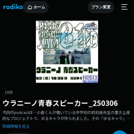
ホーム
プラン変更
10分
ウラニーノ青春スピーカー_250306
今回のpodcastは…小倉くんが働いている中学校の前校長先生の置き土産
的なプロジェクトで、ゆるキャラが作られました。その「ゆるキャラ」の
着ぐるみの製作とテーマ曲の音源化をなぜかウラニーノが担当。今回のそ
詳細情報を見る
のテーマ曲を初公開します！