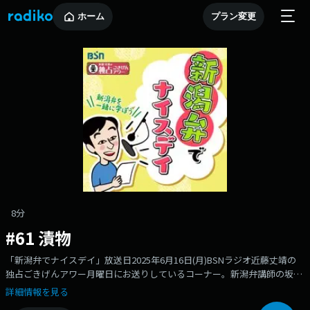
ホーム
プラン変更
8分
#61 漬物
「新潟弁でナイスデイ」放送日2025年6月16日(月)BSNラジオ近藤丈靖の
独占ごきげんアワー月曜日にお送りしているコーナー。新潟弁講師の坂内
小路（ばんない・こうじ）先生が新潟弁を基礎から教えてくれます。東京
詳細情報を見る
出身の三浦萌アナウンサーと一緒に新潟弁を学びましょう！#BSNラジオ#