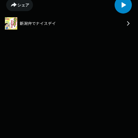
近藤丈靖の独占ごきげんアワー#坂内小路#近藤丈靖#三浦萌#新潟#新潟弁
シェア
新潟弁でナイスデイ