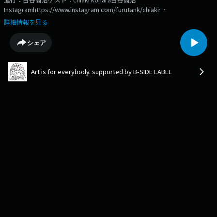
Instagramhttps://www.instagram.com/furutank/⁠⁠⁠⁠⁠⁠⁠⁠chiaki
koharaInstagram⁠⁠⁠⁠https://www.instagram.com/chiaki_kohara/⁠
詳細情報を見る
シェア
Art is for everybody. supported by B-SIDE LABEL