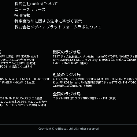
株式会社radikoについて
ニュースリリース
採用情報
特定商取引に関する法律に基づく表示
株式会社メディアプラットフォームラボについて
局
関東のラジオ局
G'（FM北海道）
FM NORTH WAVE
TBSラジオ
文化放送
ニッポン放送
interfm
TOKYO FM
J-WAVE
ラジオ
ラジオ
エフエム岩手
tbcラジオ
BAYFM78
NACK5
ＦＭヨコハマ
LuckyFM 茨城放送
CRT栃木放送
Radio
ジオ
エフエム秋田
YBC山形放送
FM GUNMA
NHK AM（東京）
RFCラジオ福島
ふくしまFM
）
近畿のラジオ局
IP-FM
FM AICHI
ＦＭ ＧＩＦＵ
SBSラジオ
ABCラジオ
MBSラジオ
OBCラジオ大阪
FM COCOLO
FM802
FM大阪
ラ
 ＦＭ三重
NHK AM（名古屋）
Kiss FM KOBE
e-radio FM滋賀
KBS京都ラジオ
α-STATION FM KYOTO
wbs和歌山放送
NHK AM（大阪）
全国のラジオ局
OSS FM
FM FUKUOKA
エフエム佐賀
ラジオNIKKEI第1
ラジオNIKKEI第2
NHK FM（東京）
Kエフエム熊本
OBSラジオ
エフエム大分
オ
μＦＭ
RBCiラジオ
ラジオ沖縄
FM沖縄
Copyright © radiko co., Ltd. All rights reserved