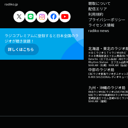
聴取について
radiko.jp
配信エリア
利用規約
プライバシーポリシー
ライセンス情報
radiko news
ラジコプレミアムに登録すると日本全国のラ
ジオが聴き放題！
北海道・東北のラジオ
詳しくはこちら
ＨＢＣラジオ
ＳＴＶラジオ
AIR-
ＲＡＢ青森放送
エフエム青森
IBC
Date fm（エフエム仙台）
ABSラ
Rhythm Station エフエム山形
NHK AM（札幌）
NHK AM（仙台
中部のラジオ局
CBCラジオ
東海ラジオ
ぎふチャン
Z
K-MIX SHIZUOKA
レディオキューブ
九州・沖縄のラジオ局
RKBラジオ
KBCラジオ
LOVE FM
CR
NBCラジオ
FM長崎
RKKラジオ
FM
宮崎放送
エフエム宮崎
ＭＢＣラジ
NHK AM（福岡）