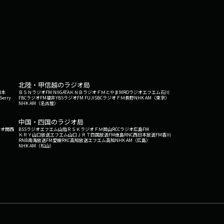
北陸・甲信越のラジオ局
日本
ＢＳＮラジオ
FM NIIGATA
ＫＮＢラジオ
ＦＭとやま
MROラジオ
エフエム石川
Berry
FBCラジオ
FM福井
YBSラジオ
FM FUJI
SBCラジオ
ＦＭ長野
NHK AM（東京）
NHK AM（名古屋）
中国・四国のラジオ局
ジオ関西
BSSラジオ
エフエム山陰
ＲＳＫラジオ
ＦＭ岡山
RCCラジオ
広島FM
ＫＲＹ山口放送
エフエム山口
ＪＲＴ四国放送
FM徳島
RNC西日本放送
FM香川
RNB南海放送
FM愛媛
RKC高知放送
エフエム高知
NHK AM（広島）
NHK AM（松山）