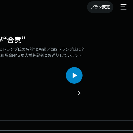
プラン変更
が“合意”
トランプ氏の名前“と報道／CBSトランプ氏に辛
和解金NY支局大橋純記者とお送りしています
会社ワシントン事務所井上祐介所長 阿部賢介シ
００億円の投資」の実態は？日米の説明に食い違い
choices.com/adchoices