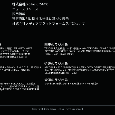
株式会社radikoについて
ニュースリリース
採用情報
特定商取引に関する法律に基づく表示
株式会社メディアプラットフォームラボについて
局
関東のラジオ局
G'（FM北海道）
FM NORTH WAVE
TBSラジオ
文化放送
ニッポン放送
interfm
TOKYO FM
J-WAVE
ラジオ
ラジオ
エフエム岩手
tbcラジオ
BAYFM78
NACK5
ＦＭヨコハマ
LuckyFM 茨城放送
CRT栃木放送
Radio
ジオ
エフエム秋田
YBC山形放送
FM GUNMA
NHK AM（東京）
RFCラジオ福島
ふくしまFM
）
近畿のラジオ局
IP-FM
FM AICHI
ＦＭ ＧＩＦＵ
SBSラジオ
ABCラジオ
MBSラジオ
OBCラジオ大阪
FM COCOLO
FM802
FM大阪
ラ
 ＦＭ三重
NHK AM（名古屋）
Kiss FM KOBE
e-radio FM滋賀
KBS京都ラジオ
α-STATION FM KYOTO
wbs和歌山放送
NHK AM（大阪）
全国のラジオ局
OSS FM
FM FUKUOKA
エフエム佐賀
ラジオNIKKEI第1
ラジオNIKKEI第2
NHK FM（東京）
Kエフエム熊本
OBSラジオ
エフエム大分
オ
μＦＭ
RBCiラジオ
ラジオ沖縄
FM沖縄
Copyright © radiko co., Ltd. All rights reserved