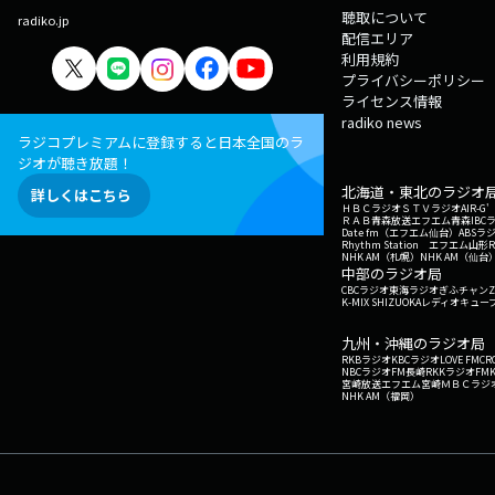
聴取について
radiko.jp
配信エリア
利用規約
プライバシーポリシー
ライセンス情報
radiko news
ラジコプレミアムに登録すると日本全国のラ
ジオが聴き放題！
北海道・東北のラジオ
詳しくはこちら
ＨＢＣラジオ
ＳＴＶラジオ
AIR-
ＲＡＢ青森放送
エフエム青森
IBC
Date fm（エフエム仙台）
ABSラ
Rhythm Station エフエム山形
NHK AM（札幌）
NHK AM（仙台
中部のラジオ局
CBCラジオ
東海ラジオ
ぎふチャン
Z
K-MIX SHIZUOKA
レディオキューブ
九州・沖縄のラジオ局
RKBラジオ
KBCラジオ
LOVE FM
CR
NBCラジオ
FM長崎
RKKラジオ
FM
宮崎放送
エフエム宮崎
ＭＢＣラジ
NHK AM（福岡）