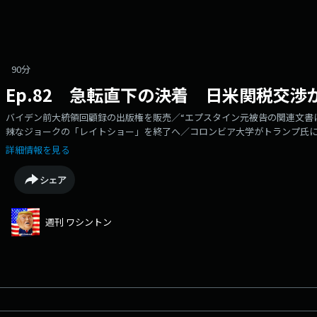
90分
Ep.82 急転直下の決着 日米関税交渉
バイデン前大統領回顧録の出版権を販売／“エプスタイン元被告の関連文書に
辣なジョークの「レイトショー」を終了へ／コロンビア大学がトランプ氏に
【ここ詳しく：相互関税は２５→１５％に日米関税合意】ゲスト：丸紅米国
詳細情報を見る
ニアリサーチマネージャー「相互関税１５％」は成果？「アメリカに５５
は？詳しく分析していますLearn more about your ad choices. Visit podcast
シェア
週刊 ワシントン