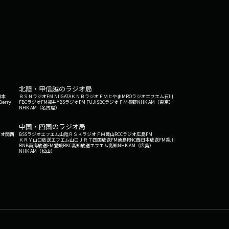
北陸・甲信越のラジオ局
日本
ＢＳＮラジオ
FM NIIGATA
ＫＮＢラジオ
ＦＭとやま
MROラジオ
エフエム石川
Berry
FBCラジオ
FM福井
YBSラジオ
FM FUJI
SBCラジオ
ＦＭ長野
NHK AM（東京）
NHK AM（名古屋）
中国・四国のラジオ局
ジオ関西
BSSラジオ
エフエム山陰
ＲＳＫラジオ
ＦＭ岡山
RCCラジオ
広島FM
ＫＲＹ山口放送
エフエム山口
ＪＲＴ四国放送
FM徳島
RNC西日本放送
FM香川
RNB南海放送
FM愛媛
RKC高知放送
エフエム高知
NHK AM（広島）
NHK AM（松山）