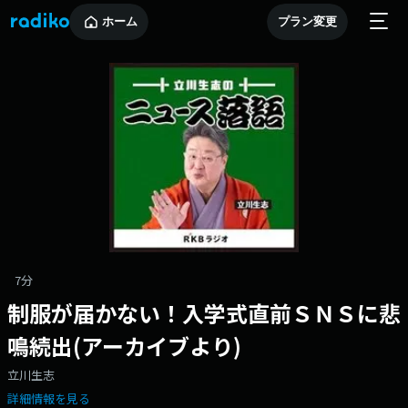
ホーム
プラン変更
7分
制服が届かない！入学式直前ＳＮＳに悲
鳴続出(アーカイブより)
立川生志
詳細情報を見る