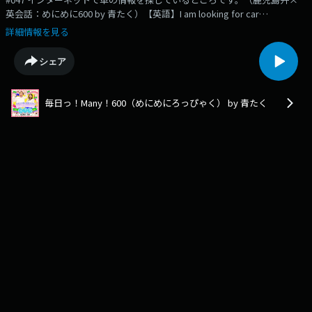
英会話：めにめに600 by 青たく）【英語】I am looking for car
information on the Internet.【鹿児島弁】インターネットで車ん情報を探
詳細情報を見る
しかたよ。25.3.8OA#青たく #めにめに #めにめに600 #鹿児島 #鹿児島弁 #
英語 #英会話#増水巴美#lesson#translation #日本語 #Japanese
シェア
#Kagoshima #MBCラジオ
毎日っ！Many！600（めにめにろっぴゃく） by 青たく