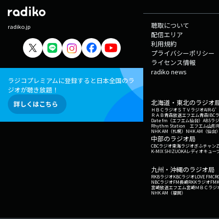
聴取について
radiko.jp
配信エリア
利用規約
プライバシーポリシー
ライセンス情報
radiko news
ラジコプレミアムに登録すると日本全国のラ
ジオが聴き放題！
北海道・東北のラジオ
詳しくはこちら
ＨＢＣラジオ
ＳＴＶラジオ
AIR-
ＲＡＢ青森放送
エフエム青森
IBC
Date fm（エフエム仙台）
ABSラ
Rhythm Station エフエム山形
NHK AM（札幌）
NHK AM（仙台
中部のラジオ局
CBCラジオ
東海ラジオ
ぎふチャン
Z
K-MIX SHIZUOKA
レディオキューブ
九州・沖縄のラジオ局
RKBラジオ
KBCラジオ
LOVE FM
CR
NBCラジオ
FM長崎
RKKラジオ
FM
宮崎放送
エフエム宮崎
ＭＢＣラジ
NHK AM（福岡）