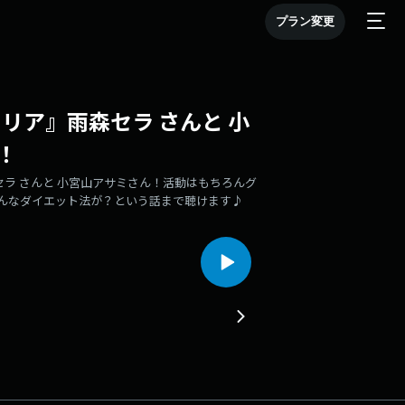
プラン変更
フィリア』雨森セラ さんと 小
！
ラ さんと 小宮山アサミさん！活動はもちろんグ
んなダイエット法が？という話まで聴けます♪