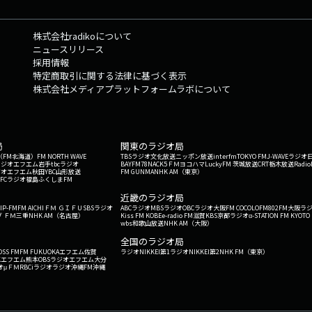
株式会社radikoについて
ニュースリリース
採用情報
特定商取引に関する法律に基づく表示
株式会社メディアプラットフォームラボについて
局
関東のラジオ局
G'（FM北海道）
FM NORTH WAVE
TBSラジオ
文化放送
ニッポン放送
interfm
TOKYO FM
J-WAVE
ラジオ
ラジオ
エフエム岩手
tbcラジオ
BAYFM78
NACK5
ＦＭヨコハマ
LuckyFM 茨城放送
CRT栃木放送
Radio
ジオ
エフエム秋田
YBC山形放送
FM GUNMA
NHK AM（東京）
RFCラジオ福島
ふくしまFM
）
近畿のラジオ局
IP-FM
FM AICHI
ＦＭ ＧＩＦＵ
SBSラジオ
ABCラジオ
MBSラジオ
OBCラジオ大阪
FM COCOLO
FM802
FM大阪
ラ
 ＦＭ三重
NHK AM（名古屋）
Kiss FM KOBE
e-radio FM滋賀
KBS京都ラジオ
α-STATION FM KYOTO
wbs和歌山放送
NHK AM（大阪）
全国のラジオ局
OSS FM
FM FUKUOKA
エフエム佐賀
ラジオNIKKEI第1
ラジオNIKKEI第2
NHK FM（東京）
Kエフエム熊本
OBSラジオ
エフエム大分
オ
μＦＭ
RBCiラジオ
ラジオ沖縄
FM沖縄