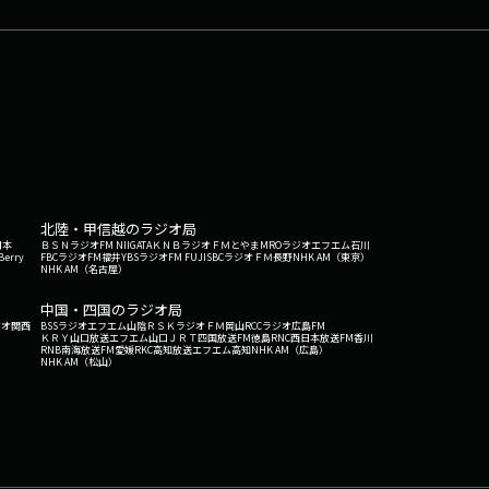
北陸・甲信越のラジオ局
日本
ＢＳＮラジオ
FM NIIGATA
ＫＮＢラジオ
ＦＭとやま
MROラジオ
エフエム石川
Berry
FBCラジオ
FM福井
YBSラジオ
FM FUJI
SBCラジオ
ＦＭ長野
NHK AM（東京）
NHK AM（名古屋）
中国・四国のラジオ局
ジオ関西
BSSラジオ
エフエム山陰
ＲＳＫラジオ
ＦＭ岡山
RCCラジオ
広島FM
ＫＲＹ山口放送
エフエム山口
ＪＲＴ四国放送
FM徳島
RNC西日本放送
FM香川
RNB南海放送
FM愛媛
RKC高知放送
エフエム高知
NHK AM（広島）
NHK AM（松山）