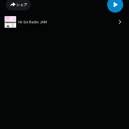
た経緯や三味線の面白さ・難しさ、コンクールの感想などを伺ったほか大
シェア
会で発表した楽曲「からす」をスタジオで披露してくれました！
Hi-Six Radio JAM