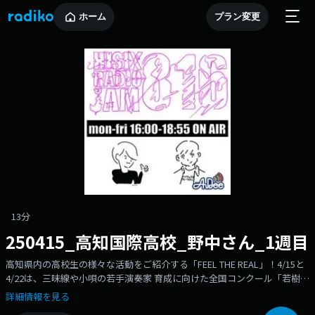
ホーム
プラン変更
13分
250415_高知国際高校_野中さん_1週目
高知県内の高校生の様々な活動をご紹介する「FEEL THE REAL」！4/15と
4/22は、三味線や小唄の若手演奏家 育成に向けた全国コンクール「若樹会
（わかきかい）」の三味線を対象にした「糸部門」で素晴らしい賞を受賞
詳細情報を見る
した高知国際高校3年生野中彩楽さんをご紹介！野中さんが三味線を始め