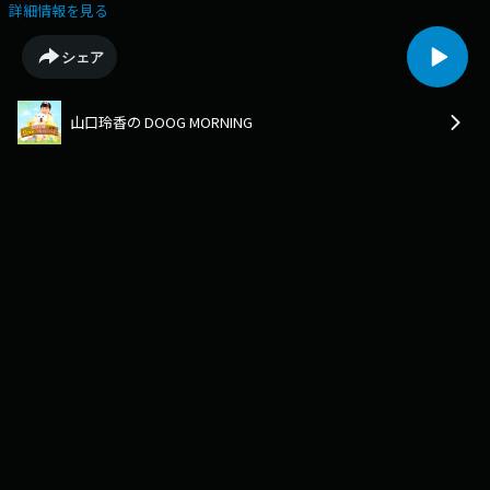
杜」、福岡市南区長丘の「パタゴニアの南」を紹介！・「ペット家ヨシナ
詳細情報を見る
ガ」の鹿肉ジャーキーをプレゼント！
シェア
山口玲香の DOOG MORNING