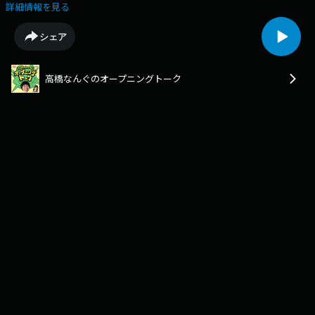
トーク蓄積コンテンツ。［毎週金曜15時に"なるべく忘れず"に更新］
詳細情報を見る
Email :kin@ohbsn.comX :twitter.com/kinten_bsn
シェア
高橋なんぐのオープニングトーク