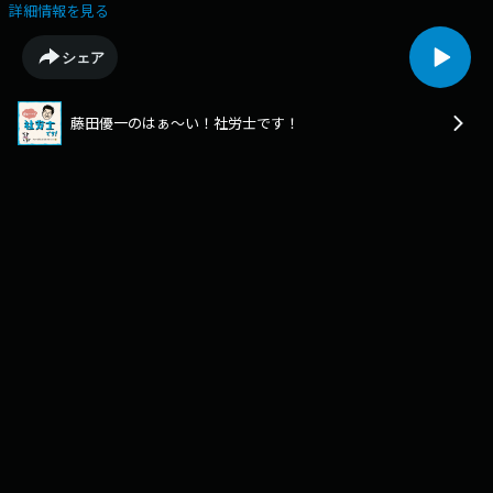
原支部・川島祥匡さんにお話をうかがいました。
詳細情報を見る
シェア
藤田優一のはぁ～い！社労士です！