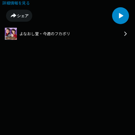
ONCRI等のホテルを手掛けたParkUP株式会社代表取締役CEOの浅生亜也さ
詳細情報を見る
んにフカボリした。
シェア
よなおし堂・今週のフカボリ