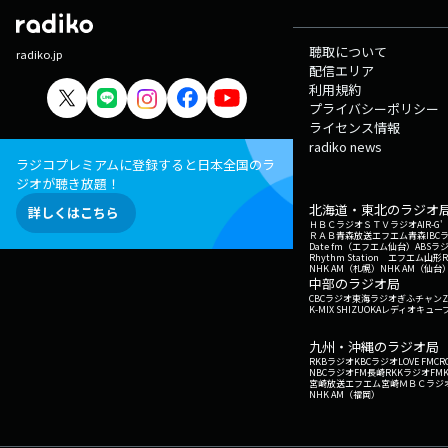
聴取について
radiko.jp
配信エリア
利用規約
プライバシーポリシー
ライセンス情報
radiko news
ラジコプレミアムに登録すると日本全国のラ
ジオが聴き放題！
北海道・東北のラジオ
詳しくはこちら
ＨＢＣラジオ
ＳＴＶラジオ
AIR-
ＲＡＢ青森放送
エフエム青森
IBC
Date fm（エフエム仙台）
ABSラ
Rhythm Station エフエム山形
NHK AM（札幌）
NHK AM（仙台
中部のラジオ局
CBCラジオ
東海ラジオ
ぎふチャン
Z
K-MIX SHIZUOKA
レディオキューブ
九州・沖縄のラジオ局
RKBラジオ
KBCラジオ
LOVE FM
CR
NBCラジオ
FM長崎
RKKラジオ
FM
宮崎放送
エフエム宮崎
ＭＢＣラジ
NHK AM（福岡）