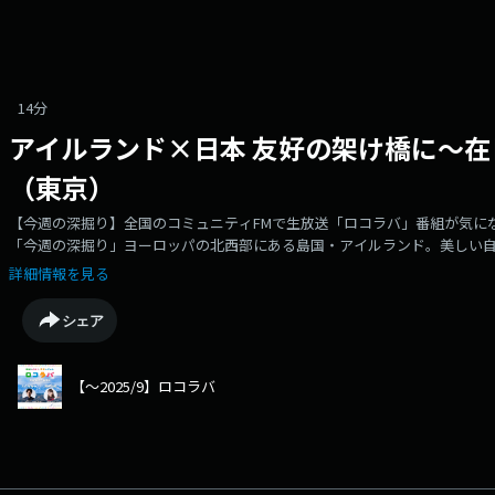
14分
アイルランド×日本 友好の架け橋に～
（東京）
【今週の深掘り】全国のコミュニティFMで生放送「ロコラバ」番組が気に
「今週の深掘り」ヨーロッパの北西部にある島国・アイルランド。美しい自
ドの島”として知られています。来月4月には、アイルランドの日本での新
詳細情報を見る
ハウス」が四谷に開館するなど、2025年は日本とアイルランドの関係におい
3/16の2日間、東京・代々木公園ではアイルランドの春の祭典「セントパ
シェア
ランド フェスティバル2025」（第9回目）が開催されます。3月16日の
善弘（つちや・よしひろ）さんにお話しを伺いました。・公式ホームペー
ージ②：グリーン アイルランド フェスティバル 2025ロコラバWebサイト
【～2025/9】ロコラバ