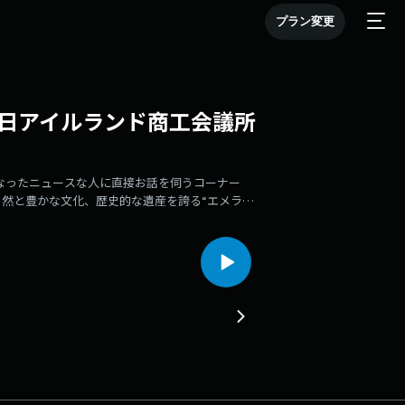
プラン変更
在日アイルランド商工会議所
なったニュースな人に直接お話を伺うコーナー
然と豊かな文化、歴史的な遺産を誇る“エメラル
たらしい象徴となる大使館を含む新「アイルランド
て非常に重要な1年となりそうです。また3/15～
トリックスデー」を祝うイベント「グリーン アイル
放送では、在日アイルランド商工会議所の会頭・土屋
ジ①：在日アイルランド商工会議所・公式ホームペ
もご覧ください!