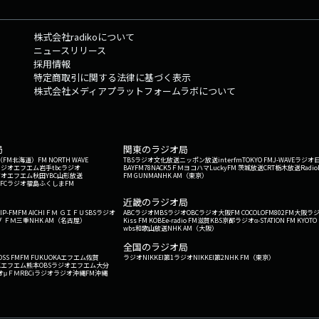
株式会社radikoについて
ニュースリリース
採用情報
特定商取引に関する法律に基づく表示
株式会社メディアプラットフォームラボについて
局
関東のラジオ局
G'（FM北海道）
FM NORTH WAVE
TBSラジオ
文化放送
ニッポン放送
interfm
TOKYO FM
J-WAVE
ラジオ
ラジオ
エフエム岩手
tbcラジオ
BAYFM78
NACK5
ＦＭヨコハマ
LuckyFM 茨城放送
CRT栃木放送
Radio
ジオ
エフエム秋田
YBC山形放送
FM GUNMA
NHK AM（東京）
RFCラジオ福島
ふくしまFM
）
近畿のラジオ局
IP-FM
FM AICHI
ＦＭ ＧＩＦＵ
SBSラジオ
ABCラジオ
MBSラジオ
OBCラジオ大阪
FM COCOLO
FM802
FM大阪
ラ
 ＦＭ三重
NHK AM（名古屋）
Kiss FM KOBE
e-radio FM滋賀
KBS京都ラジオ
α-STATION FM KYOTO
wbs和歌山放送
NHK AM（大阪）
全国のラジオ局
OSS FM
FM FUKUOKA
エフエム佐賀
ラジオNIKKEI第1
ラジオNIKKEI第2
NHK FM（東京）
Kエフエム熊本
OBSラジオ
エフエム大分
オ
μＦＭ
RBCiラジオ
ラジオ沖縄
FM沖縄