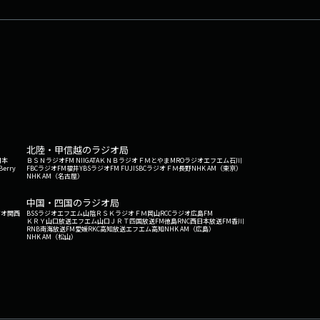
北陸・甲信越のラジオ局
日本
ＢＳＮラジオ
FM NIIGATA
ＫＮＢラジオ
ＦＭとやま
MROラジオ
エフエム石川
Berry
FBCラジオ
FM福井
YBSラジオ
FM FUJI
SBCラジオ
ＦＭ長野
NHK AM（東京）
NHK AM（名古屋）
中国・四国のラジオ局
ジオ関西
BSSラジオ
エフエム山陰
ＲＳＫラジオ
ＦＭ岡山
RCCラジオ
広島FM
ＫＲＹ山口放送
エフエム山口
ＪＲＴ四国放送
FM徳島
RNC西日本放送
FM香川
RNB南海放送
FM愛媛
RKC高知放送
エフエム高知
NHK AM（広島）
NHK AM（松山）