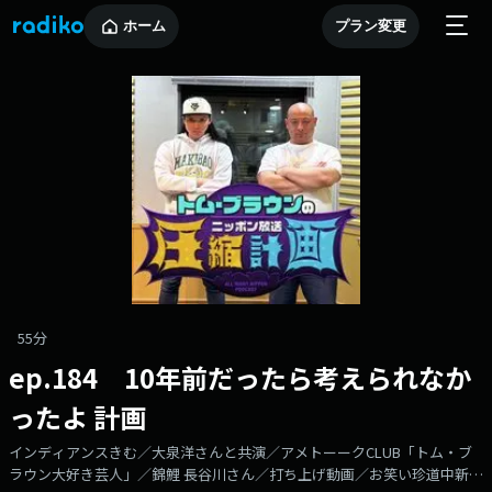
ホーム
プラン変更
55分
ep.184 10年前だったら考えられなか
ったよ 計画
インディアンスきむ／大泉洋さんと共演／アメトーークCLUB「トム・ブ
ラウン大好き芸人」／錦鯉 長谷川さん／打ち上げ動画／お笑い珍道中新潟