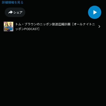
編／鞘師里保さんのラジオ「鞘師里保のライフアップ・チョイス」／ウィ
詳細情報を見る
ル・スミス／清水隆行選手／家族チャーハン江頭くん／「トム・ブレイ
ン」／出井ちゃん7割、楢原2.5割／ケイダッシュステージお笑い珍道中兵
シェア
庫編 6月15日（日）神戸朝日ホール／#トムブラウンANNP／番組へのお便
りtom@allnightnippon.comまで！／radikoでは過去回も含めた全エピソ
トム・ブラウンのニッポン放送圧縮計画［オールナイトニ
ードをお聴きいただけます！radikoアプリを是非ダウンロードして過去回
ッポンPODCAST］
もお楽しみください！https://radiko.jp/podcast/channels/fa9ea90d-
0df3-4773-8f88-b057dd6d7159?share=1