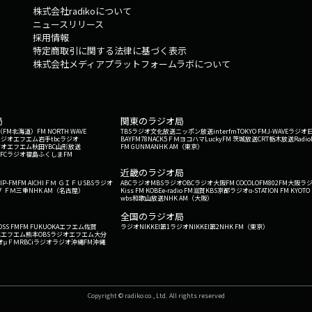
株式会社radikoについて
ニュースリリース
採用情報
特定商取引に関する法律に基づく表示
株式会社メディアプラットフォームラボについて
局
関東のラジオ局
G'（FM北海道）
FM NORTH WAVE
TBSラジオ
文化放送
ニッポン放送
interfm
TOKYO FM
J-WAVE
ラジオ
ラジオ
エフエム岩手
tbcラジオ
BAYFM78
NACK5
ＦＭヨコハマ
LuckyFM 茨城放送
CRT栃木放送
Radio
ジオ
エフエム秋田
YBC山形放送
FM GUNMA
NHK AM（東京）
RFCラジオ福島
ふくしまFM
）
近畿のラジオ局
IP-FM
FM AICHI
ＦＭ ＧＩＦＵ
SBSラジオ
ABCラジオ
MBSラジオ
OBCラジオ大阪
FM COCOLO
FM802
FM大阪
ラ
 ＦＭ三重
NHK AM（名古屋）
Kiss FM KOBE
e-radio FM滋賀
KBS京都ラジオ
α-STATION FM KYOTO
wbs和歌山放送
NHK AM（大阪）
全国のラジオ局
OSS FM
FM FUKUOKA
エフエム佐賀
ラジオNIKKEI第1
ラジオNIKKEI第2
NHK FM（東京）
Kエフエム熊本
OBSラジオ
エフエム大分
オ
μＦＭ
RBCiラジオ
ラジオ沖縄
FM沖縄
Copyright © radiko co., Ltd. All rights reserved