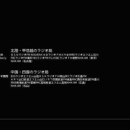
北陸・甲信越のラジオ局
日本
ＢＳＮラジオ
FM NIIGATA
ＫＮＢラジオ
ＦＭとやま
MROラジオ
エフエム石川
Berry
FBCラジオ
FM福井
YBSラジオ
FM FUJI
SBCラジオ
ＦＭ長野
NHK AM（東京）
NHK AM（名古屋）
中国・四国のラジオ局
ジオ関西
BSSラジオ
エフエム山陰
ＲＳＫラジオ
ＦＭ岡山
RCCラジオ
広島FM
ＫＲＹ山口放送
エフエム山口
ＪＲＴ四国放送
FM徳島
RNC西日本放送
FM香川
RNB南海放送
FM愛媛
RKC高知放送
エフエム高知
NHK AM（広島）
NHK AM（松山）