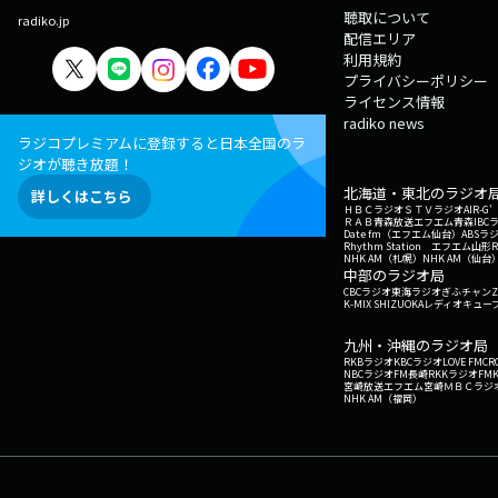
聴取について
radiko.jp
配信エリア
利用規約
プライバシーポリシー
ライセンス情報
radiko news
ラジコプレミアムに登録すると日本全国のラ
ジオが聴き放題！
北海道・東北のラジオ
詳しくはこちら
ＨＢＣラジオ
ＳＴＶラジオ
AIR-
ＲＡＢ青森放送
エフエム青森
IBC
Date fm（エフエム仙台）
ABSラ
Rhythm Station エフエム山形
NHK AM（札幌）
NHK AM（仙台
中部のラジオ局
CBCラジオ
東海ラジオ
ぎふチャン
Z
K-MIX SHIZUOKA
レディオキューブ
九州・沖縄のラジオ局
RKBラジオ
KBCラジオ
LOVE FM
CR
NBCラジオ
FM長崎
RKKラジオ
FM
宮崎放送
エフエム宮崎
ＭＢＣラジ
NHK AM（福岡）