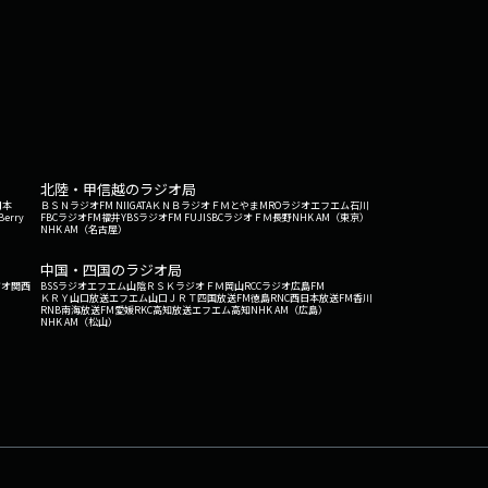
北陸・甲信越のラジオ局
日本
ＢＳＮラジオ
FM NIIGATA
ＫＮＢラジオ
ＦＭとやま
MROラジオ
エフエム石川
Berry
FBCラジオ
FM福井
YBSラジオ
FM FUJI
SBCラジオ
ＦＭ長野
NHK AM（東京）
NHK AM（名古屋）
中国・四国のラジオ局
ジオ関西
BSSラジオ
エフエム山陰
ＲＳＫラジオ
ＦＭ岡山
RCCラジオ
広島FM
ＫＲＹ山口放送
エフエム山口
ＪＲＴ四国放送
FM徳島
RNC西日本放送
FM香川
RNB南海放送
FM愛媛
RKC高知放送
エフエム高知
NHK AM（広島）
NHK AM（松山）