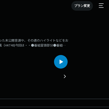
プラン変更
なかった未公開音源や、その週のハイライトなどをお
颯（HKT48)今回は・・●番組冒頭部分●番組
adikoで「HKT48のももち浜ラジオ局」本放送も