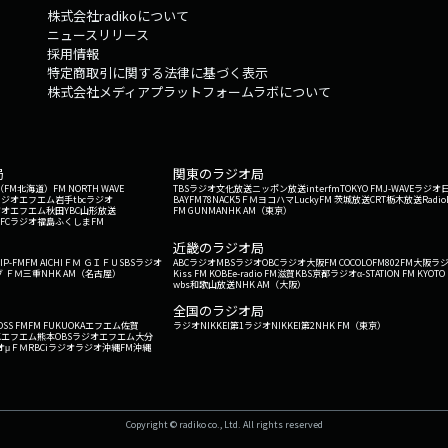
株式会社radikoについて
ニュースリリース
採用情報
特定商取引に関する法律に基づく表示
株式会社メディアプラットフォームラボについて
局
関東のラジオ局
G'（FM北海道）
FM NORTH WAVE
TBSラジオ
文化放送
ニッポン放送
interfm
TOKYO FM
J-WAVE
ラジオ
ラジオ
エフエム岩手
tbcラジオ
BAYFM78
NACK5
ＦＭヨコハマ
LuckyFM 茨城放送
CRT栃木放送
Radio
ジオ
エフエム秋田
YBC山形放送
FM GUNMA
NHK AM（東京）
RFCラジオ福島
ふくしまFM
）
近畿のラジオ局
IP-FM
FM AICHI
ＦＭ ＧＩＦＵ
SBSラジオ
ABCラジオ
MBSラジオ
OBCラジオ大阪
FM COCOLO
FM802
FM大阪
ラ
 ＦＭ三重
NHK AM（名古屋）
Kiss FM KOBE
e-radio FM滋賀
KBS京都ラジオ
α-STATION FM KYOTO
wbs和歌山放送
NHK AM（大阪）
全国のラジオ局
OSS FM
FM FUKUOKA
エフエム佐賀
ラジオNIKKEI第1
ラジオNIKKEI第2
NHK FM（東京）
Kエフエム熊本
OBSラジオ
エフエム大分
オ
μＦＭ
RBCiラジオ
ラジオ沖縄
FM沖縄
Copyright © radiko co., Ltd. All rights reserved