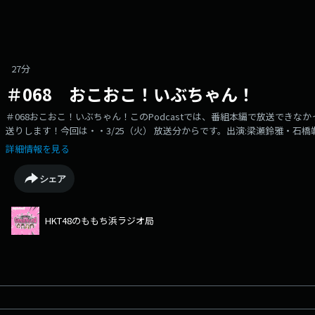
27分
＃068 おこおこ！いぶちゃん！
＃068おこおこ！いぶちゃん！このPodcastでは、番組本編で放送でき
送りします！今回は・・3/25（火） 放送分からです。出演:梁瀬鈴雅・石橋
①「HKT48 舞台裏にゅ～す」●番組②「おこおこ！いぶちゃん！」ラジオ・r
詳細情報を見る
お楽しみください。毎週火曜23:30～RKBラジオで超絶OA中！！
シェア
HKT48のももち浜ラジオ局