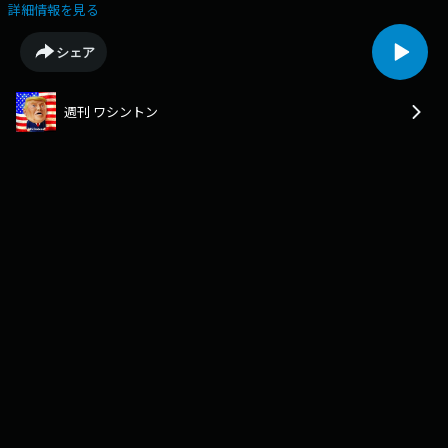
／トランプ関税控訴審でも「違法」／労働省の担当局長交代の雇用統計が
詳細情報を見る
発表9月からワシントン支局に異動した大橋純記者とお送りしています
Learn more about your ad choices. Visit podcastchoices.com/adchoices
シェア
週刊 ワシントン