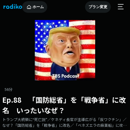
ホーム
プラン変更
56分
Ep.88 「国防総省」を「戦争省」に改
名 いったいなぜ？
トランプ大統領に“死亡説”／ケネディ長官が主導広がる「反ワクチン」／
なぜ？「国防総省」を「戦争省」に改名／「ベネズエラの麻薬船」に攻撃