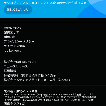
ラジコプレミアムに登録すると日本全国のラジオが聴き放題！
詳しくはこちら
聴取について
配信エリア
利用規約
プライバシーポリシー
ライセンス情報
radiko news
株式会社radikoについて
ニュースリリース
採用情報
特定商取引に関する法律に基づく表示
株式会社メディアプラットフォームラボについて
北海道・東北のラジオ局
ＨＢＣラジオ
ＳＴＶラジオ
AIR-G'（FM北海道）
FM NORTH WAVE
ＲＡＢ青森放送
エフエム青森
IBCラジオ
エフエム岩手
tbcラジオ
Date fm（エフエム仙台）
ABSラジオ
エフエム秋田
YBC山形放送
Rhythm Station エフエム山形
RFCラジオ福島
ふくしまFM
NHK AM（札幌）
NHK AM（仙台）
関東のラジオ局