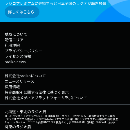
ラジコプレミアムに登録すると日本全国のラジオが聴き放題！
詳しくはこちら
聴取について
配信エリア
利用規約
プライバシーポリシー
ライセンス情報
radiko news
株式会社radikoについて
ニュースリリース
採用情報
特定商取引に関する法律に基づく表示
株式会社メディアプラットフォームラボについて
北海道・東北のラジオ局
ＨＢＣラジオ
ＳＴＶラジオ
AIR-G'（FM北海道）
FM NORTH WAVE
ＲＡＢ青森放送
エフエム青森
IBCラジオ
エフエム岩手
tbcラジオ
Date fm（エフエム仙台）
ABSラジオ
エフエム秋田
YBC山形放送
Rhythm Station エフエム山形
RFCラジオ福島
ふくしまFM
NHK AM（札幌）
NHK AM（仙台）
関東のラジオ局