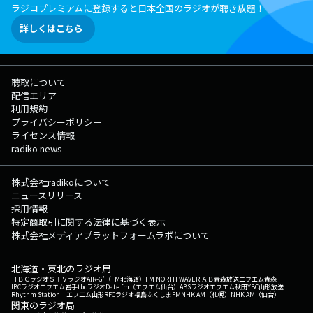
ラジコプレミアムに登録すると日本全国のラジオが聴き放題！
詳しくはこちら
聴取について
配信エリア
利用規約
プライバシーポリシー
ライセンス情報
radiko news
株式会社radikoについて
ニュースリリース
採用情報
特定商取引に関する法律に基づく表示
株式会社メディアプラットフォームラボについて
北海道・東北のラジオ局
ＨＢＣラジオ
ＳＴＶラジオ
AIR-G'（FM北海道）
FM NORTH WAVE
ＲＡＢ青森放送
エフエム青森
IBCラジオ
エフエム岩手
tbcラジオ
Date fm（エフエム仙台）
ABSラジオ
エフエム秋田
YBC山形放送
Rhythm Station エフエム山形
RFCラジオ福島
ふくしまFM
NHK AM（札幌）
NHK AM（仙台）
関東のラジオ局