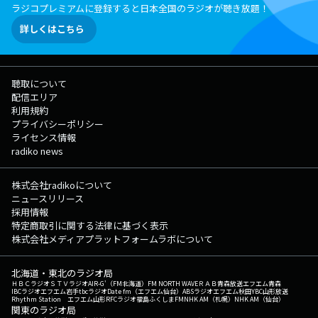
ラジコプレミアムに登録すると日本全国のラジオが聴き放題！
詳しくはこちら
聴取について
配信エリア
利用規約
プライバシーポリシー
ライセンス情報
radiko news
株式会社radikoについて
ニュースリリース
採用情報
特定商取引に関する法律に基づく表示
株式会社メディアプラットフォームラボについて
北海道・東北のラジオ局
ＨＢＣラジオ
ＳＴＶラジオ
AIR-G'（FM北海道）
FM NORTH WAVE
ＲＡＢ青森放送
エフエム青森
IBCラジオ
エフエム岩手
tbcラジオ
Date fm（エフエム仙台）
ABSラジオ
エフエム秋田
YBC山形放送
Rhythm Station エフエム山形
RFCラジオ福島
ふくしまFM
NHK AM（札幌）
NHK AM（仙台）
関東のラジオ局