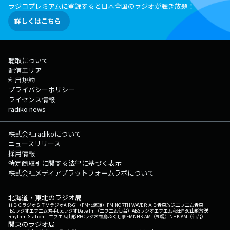
ラジコプレミアムに登録すると日本全国のラジオが聴き放題！
詳しくはこちら
聴取について
配信エリア
利用規約
プライバシーポリシー
ライセンス情報
radiko news
株式会社radikoについて
ニュースリリース
採用情報
特定商取引に関する法律に基づく表示
株式会社メディアプラットフォームラボについて
北海道・東北のラジオ局
ＨＢＣラジオ
ＳＴＶラジオ
AIR-G'（FM北海道）
FM NORTH WAVE
ＲＡＢ青森放送
エフエム青森
IBCラジオ
エフエム岩手
tbcラジオ
Date fm（エフエム仙台）
ABSラジオ
エフエム秋田
YBC山形放送
Rhythm Station エフエム山形
RFCラジオ福島
ふくしまFM
NHK AM（札幌）
NHK AM（仙台）
関東のラジオ局