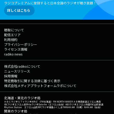
ラジコプレミアムに登録すると日本全国のラジオが聴き放題！
詳しくはこちら
聴取について
配信エリア
利用規約
プライバシーポリシー
ライセンス情報
radiko news
株式会社radikoについて
ニュースリリース
採用情報
特定商取引に関する法律に基づく表示
株式会社メディアプラットフォームラボについて
北海道・東北のラジオ局
ＨＢＣラジオ
ＳＴＶラジオ
AIR-G'（FM北海道）
FM NORTH WAVE
ＲＡＢ青森放送
エフエム青森
IBCラジオ
エフエム岩手
tbcラジオ
Date fm（エフエム仙台）
ABSラジオ
エフエム秋田
YBC山形放送
Rhythm Station エフエム山形
RFCラジオ福島
ふくしまFM
NHK AM（札幌）
NHK AM（仙台）
関東のラジオ局