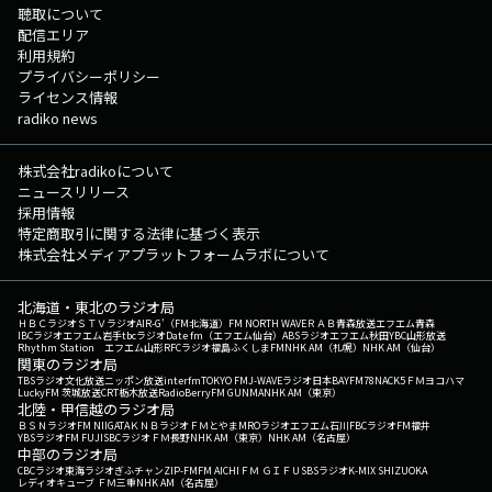
聴取について
配信エリア
利用規約
プライバシーポリシー
ライセンス情報
radiko news
株式会社radikoについて
ニュースリリース
採用情報
特定商取引に関する法律に基づく表示
株式会社メディアプラットフォームラボについて
北海道・東北のラジオ局
ＨＢＣラジオ
ＳＴＶラジオ
AIR-G'（FM北海道）
FM NORTH WAVE
ＲＡＢ青森放送
エフエム青森
IBCラジオ
エフエム岩手
tbcラジオ
Date fm（エフエム仙台）
ABSラジオ
エフエム秋田
YBC山形放送
Rhythm Station エフエム山形
RFCラジオ福島
ふくしまFM
NHK AM（札幌）
NHK AM（仙台）
関東のラジオ局
TBSラジオ
文化放送
ニッポン放送
interfm
TOKYO FM
J-WAVE
ラジオ日本
BAYFM78
NACK5
ＦＭヨコハマ
LuckyFM 茨城放送
CRT栃木放送
RadioBerry
FM GUNMA
NHK AM（東京）
北陸・甲信越のラジオ局
ＢＳＮラジオ
FM NIIGATA
ＫＮＢラジオ
ＦＭとやま
MROラジオ
エフエム石川
FBCラジオ
FM福井
YBSラジオ
FM FUJI
SBCラジオ
ＦＭ長野
NHK AM（東京）
NHK AM（名古屋）
中部のラジオ局
CBCラジオ
東海ラジオ
ぎふチャン
ZIP-FM
FM AICHI
ＦＭ ＧＩＦＵ
SBSラジオ
K-MIX SHIZUOKA
レディオキューブ ＦＭ三重
NHK AM（名古屋）