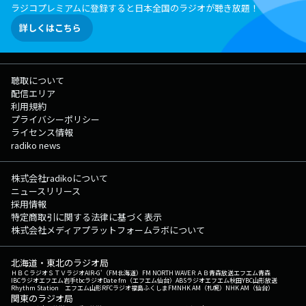
ラジコプレミアムに登録すると日本全国のラジオが聴き放題！
詳しくはこちら
聴取について
配信エリア
利用規約
プライバシーポリシー
ライセンス情報
radiko news
株式会社radikoについて
ニュースリリース
採用情報
特定商取引に関する法律に基づく表示
株式会社メディアプラットフォームラボについて
北海道・東北のラジオ局
ＨＢＣラジオ
ＳＴＶラジオ
AIR-G'（FM北海道）
FM NORTH WAVE
ＲＡＢ青森放送
エフエム青森
IBCラジオ
エフエム岩手
tbcラジオ
Date fm（エフエム仙台）
ABSラジオ
エフエム秋田
YBC山形放送
Rhythm Station エフエム山形
RFCラジオ福島
ふくしまFM
NHK AM（札幌）
NHK AM（仙台）
関東のラジオ局